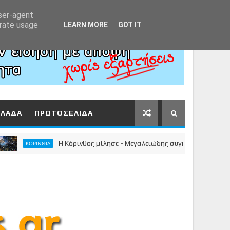
Αρχική
About
Contact
user-agent
erate usage
LEARN MORE
GOT IT
ΛΛΑΔΑ
ΠΡΩΤΟΣΕΛΙΔΑ
Η Κόρινθος μίλησε - Μεγαλειώδης συγκέντρωση του Νίκου Σ
ΚΟΡΙΝΘΙΑ