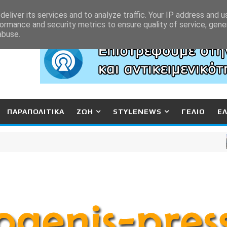
eliver its services and to analyze traffic. Your IP address and 
ormance and security metrics to ensure quality of service, gen
abuse.
ΠΑΡΑΠΟΛΙΤΙΚΑ
ΖΩΗ
STYLENEWS
ΓΕΛΙΟ
Ε