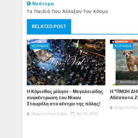
Νεότερα
Τα Παιδιά Που Άλλαξαν Τον Κόσμο
RELATED POST
ΚΟΡΙΝΘΙΑ
ΚΟΡΙΝΘΙΑ
Η Κόρινθος μίλησε - Μεγαλειώδης
Η "ΠΝΟΗ ΔΗ
συγκέντρωση του Νίκου
Αδέσποτα 
Σταυρέλη στο κέντρο της πόλης!
Diogenis Pres
Diogenis Press Editor
Οκτ 05, 2023