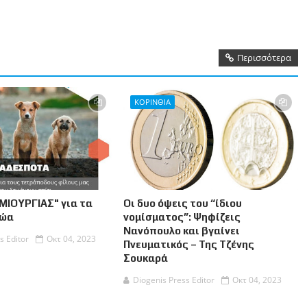
Περισσότερα
ΚΟΡΙΝΘΙΑ
ΜΙΟΥΡΓΙΑΣ" για τα
Οι δυο όψεις του “ίδιου
Ζώα
νομίσματος”: Ψηφίζεις
Νανόπουλο και βγαίνει
s Editor
Οκτ 04, 2023
Πνευματικός – Της Τζένης
Σουκαρά
Diogenis Press Editor
Οκτ 04, 2023