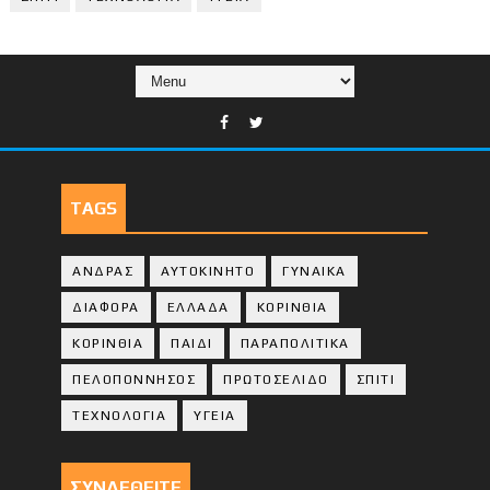
TAGS
ΑΝΔΡΑΣ
ΑΥΤΟΚΙΝΗΤΟ
ΓΥΝΑΙΚΑ
ΔΙΑΦΟΡΑ
ΕΛΛΑΔΑ
ΚΟΡΙΝΘΙΑ
ΚΟΡΙΝΘΙA
ΠΑΙΔΙ
ΠΑΡΑΠΟΛΙΤΙΚΑ
ΠΕΛΟΠΟΝΝΗΣΟΣ
ΠΡΩΤΟΣΕΛΙΔΟ
ΣΠΙΤΙ
ΤΕΧΝΟΛΟΓΙΑ
ΥΓΕΙΑ
ΣΥΝΔΕΘΕΙΤΕ