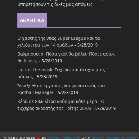
υπηρετήσουν τις δικές μας απόψεις.
ΑΘΛΗΤΙΚΑ
Ο χάρτης της νέας Super League και τα
χιλιόμετρα των 14 ομάδων
- 5/28/2019
Βαλμπουενά: Πόσα γκολ θα βάλει; Πόσες ασίστ
θα δώσει;
- 5/28/2019
Luck of the mask: Τυχεροί και άτυχοι μιας
μάσκας
- 5/28/2019
Άνοιξε θέση εργασίας για φανατικούς του
Football Μanager
- 5/28/2019
Κέρδισε 88,6 λίτρα καύσιμα κάθε μέρα - Ο
τυχερός ακροατής της Τρίτης 28/05
- 5/28/2019
DIOGENIS PRESS
BY
TEMPLATESYARD
AND
GOOYAABI TEMPLATES