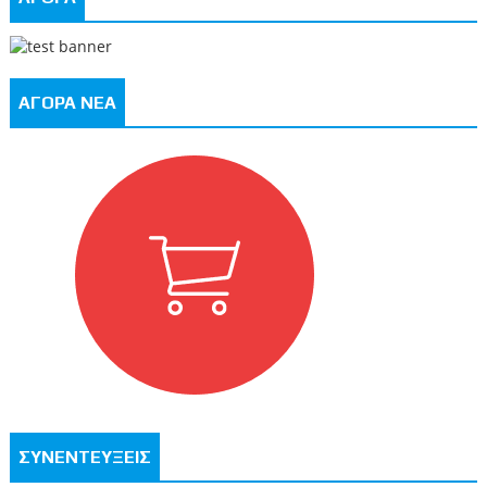
ΑΓΟΡΑ ΝΕΑ
ΣΥΝΕΝΤΕΥΞΕΙΣ