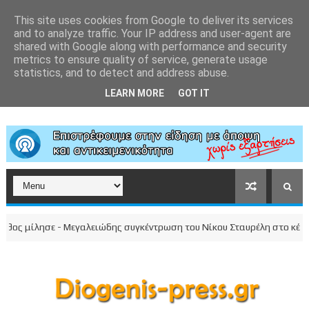
This site uses cookies from Google to deliver its services
and to analyze traffic. Your IP address and user-agent are
shared with Google along with performance and security
metrics to ensure quality of service, generate usage
statistics, and to detect and address abuse.
LEARN MORE
GOT IT
ς μίλησε - Μεγαλειώδης συγκέντρωση του Νίκου Σταυρέλη στο κέντρο τ