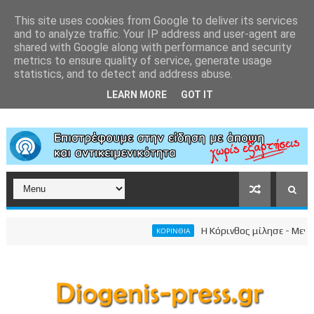
This site uses cookies from Google to deliver its services
and to analyze traffic. Your IP address and user-agent are
shared with Google along with performance and security
metrics to ensure quality of service, generate usage
statistics, and to detect and address abuse.
LEARN MORE
GOT IT
Η Κόρινθος μίλησε - Μεγαλειώ
ΚΟΡΙΝΘΙΑ