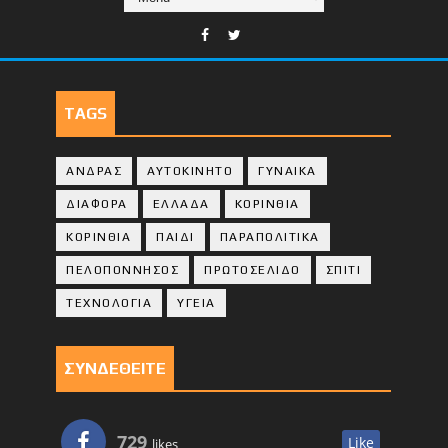
TAGS
ΑΝΔΡΑΣ
ΑΥΤΟΚΙΝΗΤΟ
ΓΥΝΑΙΚΑ
ΔΙΑΦΟΡΑ
ΕΛΛΑΔΑ
ΚΟΡΙΝΘΙΑ
ΚΟΡΙΝΘΙA
ΠΑΙΔΙ
ΠΑΡΑΠΟΛΙΤΙΚΑ
ΠΕΛΟΠΟΝΝΗΣΟΣ
ΠΡΩΤΟΣΕΛΙΔΟ
ΣΠΙΤΙ
ΤΕΧΝΟΛΟΓΙΑ
ΥΓΕΙΑ
ΣΥΝΔΕΘΕΙΤΕ
729
Like
likes