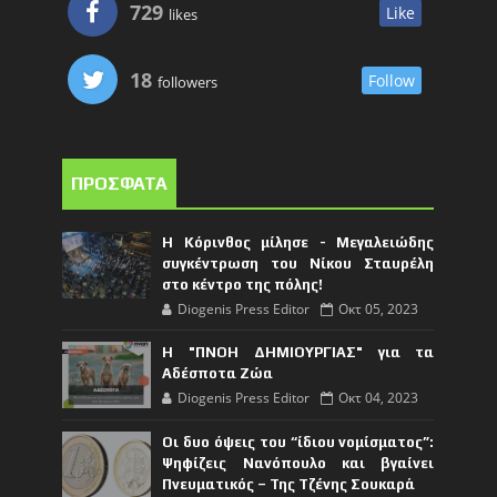
729
Like
likes
18
Follow
followers
ΠΡΟΣΦΑΤΑ
Η Κόρινθος μίλησε - Μεγαλειώδης
συγκέντρωση του Νίκου Σταυρέλη
στο κέντρο της πόλης!
Diogenis Press Editor
Οκτ 05, 2023
Η "ΠΝΟΗ ΔΗΜΙΟΥΡΓΙΑΣ" για τα
Αδέσποτα Ζώα
Diogenis Press Editor
Οκτ 04, 2023
Οι δυο όψεις του “ίδιου νομίσματος”:
Ψηφίζεις Νανόπουλο και βγαίνει
Πνευματικός – Της Τζένης Σουκαρά