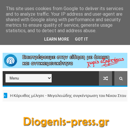
This site uses cookies from Google to deliver its services
and to analyze traffic. Your IP address and user-agent are
shared with Google along with performance and security
metrics to ensure quality of service, generate usage
statistics, and to detect and address abuse.
LEARN MORE
GOT IT
Η Κόρινθος μίλησε - Μεγαλειώδης συγκέντρωση του Νίκου Σταυρέλη σ