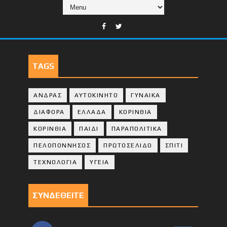
TAGS
ΑΝΔΡΑΣ
ΑΥΤΟΚΙΝΗΤΟ
ΓΥΝΑΙΚΑ
ΔΙΑΦΟΡΑ
ΕΛΛΑΔΑ
ΚΟΡΙΝΘΙΑ
ΚΟΡΙΝΘΙA
ΠΑΙΔΙ
ΠΑΡΑΠΟΛΙΤΙΚΑ
ΠΕΛΟΠΟΝΝΗΣΟΣ
ΠΡΩΤΟΣΕΛΙΔΟ
ΣΠΙΤΙ
ΤΕΧΝΟΛΟΓΙΑ
ΥΓΕΙΑ
ΣΥΝΔΕΘΕΙΤΕ