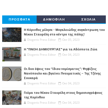
ΠΡΟΣΦΑΤΑ
ΔΗΜΟΦΙΛΗ
ΣΧΟΛΙΑ
Η Κόρινθος μίλησε - Μεγαλειώδης συγκέντρωση του
Νίκου Σταυρέλη στο κέντρο της πόλης!
Diogenis Press Editor
Οκτ 05, 2023
Η "ΠΝΟΗ ΔΗΜΙΟΥΡΓΙΑΣ" για τα Αδέσποτα Ζώα
Diogenis Press Editor
Οκτ 04, 2023
Οι δυο όψεις του “ίδιου νομίσματος”: Ψηφίζεις
Νανόπουλο και βγαίνει Πνευματικός – Της Τζένης
Σουκαρά
Diogenis Press Editor
Οκτ 04, 2023
Γεύμα του Νίκου Σταυρέλη στους δημοσιογράφους
της Κορίνθου
Diogenis Press Editor
Οκτ 04, 2023