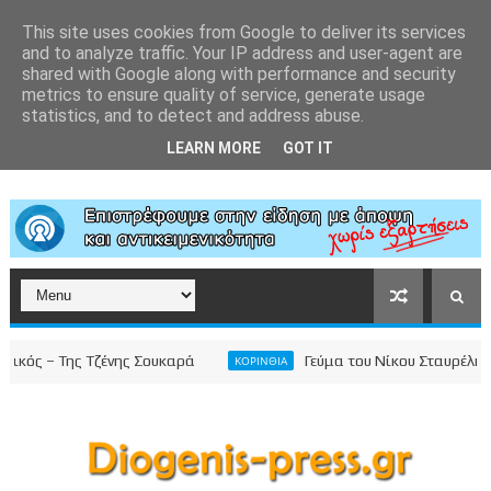
This site uses cookies from Google to deliver its services
and to analyze traffic. Your IP address and user-agent are
shared with Google along with performance and security
metrics to ensure quality of service, generate usage
statistics, and to detect and address abuse.
LEARN MORE
GOT IT
ός – Της Τζένης Σουκαρά
Γεύμα του Νίκου Σταυρέλη στο
ΚΟΡΙΝΘΙΑ