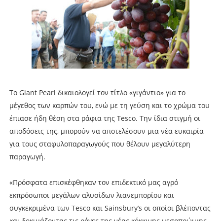
Το Giant Pearl δικαιολογεί τον τίτλο «γιγάντιο» για το
μέγεθος των καρπών του, ενώ με τη γεύση και το χρώμα του
έπιασε ήδη θέση στα ράφια της Tesco. Την ίδια στιγµή οι
αποδόσεις της, µπορούν να αποτελέσουν µια νέα ευκαιρία
για τους σταφυλοπαραγωγούς που θέλουν µεγαλύτερη
παραγωγή.
«Πρόσφατα επισκέφθηκαν τον επιδεκτικό µας αγρό
εκπρόσωποι µεγάλων αλυσίδων λιανεµπορίου και
συγκεκριµένα των Tesco και Sainsbury’s οι οποίοι βλέποντας
και δοκιµάζοντας τις ρόγες της νέας κόκκινης µεσοπρώιµης