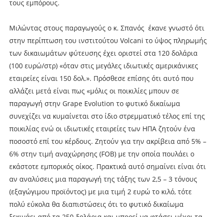
τους εµπόρους.
Μιλώντας στους παραγωγούς ο κ. Σπανός έκανε γνωστό ότι
στην περίπτωση του ινστιτούτου Volcani το ύψος πληρωµής
των δικαιωµάτων φύτευσης έχει οριστεί στα 120 δολάρια
(100 ευρώ/στρ) «όταν στις µεγάλες ιδιωτικές αµερικάνικες
εταιρείες είναι 150 δολ.». Πρόσθεσε επίσης ότι αυτό που
αλλάζει µετά είναι πως «µόλις οι ποικιλίες µπουν σε
παραγωγή στην Grape Evolution το φυτικό δικαίωµα
συνεχίζει να κυµαίνεται στο ίδιο στρεµµατικό τέλος επί της
ποικιλίας ενώ οι ιδιωτικές εταιρείες των ΗΠΑ ζητούν ένα
ποσοστό επί του κέρδους. Ζητούν για την ακρίβεια από 5% –
6% στην τιµή αναχώρησης (FOB) µε την οποία πουλάει ο
εκάστοτε εµπορικός οίκος. Πρακτικά αυτό σηµαίνει είναι ότι
αν αναλύσεις µια παραγωγή της τάξης των 2,5 – 3 τόνους
(εξαγώγιµου προϊόντος) µε µια τιµή 2 ευρώ το κιλό, τότε
πολύ εύκολα θα διαπιστώσεις ότι το φυτικό δικαίωµα
ξεκινάει από τα 250 δολάρια και µπορεί να φτάσει µέχρι τα