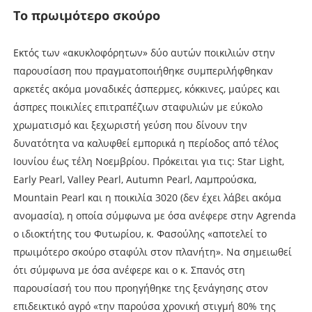
Το πρωιµότερο σκούρο
Εκτός των «ακυκλοφόρητων» δύο αυτών ποικιλιών στην
παρουσίαση που πραγµατοποιήθηκε συµπεριλήφθηκαν
αρκετές ακόµα µοναδικές άσπερµες, κόκκινες, µαύρες και
άσπρες ποικιλίες επιτραπέζιων σταφυλιών µε εύκολο
χρωµατισµό και ξεχωριστή γεύση που δίνουν την
δυνατότητα να καλυφθεί εµπορικά η περίοδος από τέλος
Ιουνίου έως τέλη Νοεµβρίου. Πρόκειται για τις: Star Light,
Early Pearl, Valley Pearl, Autumn Pearl, Λαµπρούσκα,
Mountain Pearl και η ποικιλία 3020 (δεν έχει λάβει ακόµα
ανοµασία), η οποία σύµφωνα µε όσα ανέφερε στην Agrenda
ο ιδιοκτήτης του Φυτωρίου, κ. Φασούλης «αποτελεί το
πρωιµότερο σκούρο σταφύλι στον πλανήτη». Να σηµειωθεί
ότι σύµφωνα µε όσα ανέφερε και ο κ. Σπανός στη
παρουσίασή του που προηγήθηκε της ξενάγησης στον
επιδεικτικό αγρό «την παρούσα χρονική στιγµή 80% της