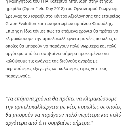
η καθηγήτρια του ΓΠΑ Κατερίνα Μπινιάρη στην ετήσια
ηµερίδα (Open Field Day 2018) του Οργανισµού Γεωργικής
Έρευνας του Ισραήλ στο Κέντρο Αξιολόγησης της εταιρείας
Grape Evolution και των φυτωρίων αµπέλου Φασούλης.
Επίσης η ίδια τόνισε πως τα επόµενα χρόνια θα πρέπει να
κλιµακώσουµε την αµπελοκαλλιέργεια µε νέες ποικιλίες οι
οποίες θα µπορούν να παράγουν πολύ νωρίτερα και πολύ
αργότερα από ό,τι συµβαίνει σήµερα προκειµένου να
καλύψουµε τις ανάγκες της διεθνούς αγοράς µε
περισσότερες εξαγωγές και καλύτερες τιµές για τους
παραγωγούς.
"Tα επόµενα χρόνια θα πρέπει να κλιµακώσουµε
την αµπελοκαλλιέργεια µε νέες ποικιλίες οι οποίες
θα µπορούν να παράγουν πολύ νωρίτερα και πολύ
αργότερα από ό,τι συµβαίνει σήµερα."