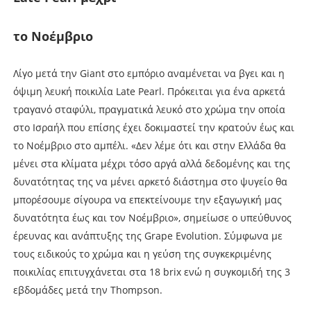
το Νοέµβριο
Λίγο µετά την Giant στο εµπόριο αναµένεται να βγει και η
όψιµη λευκή ποικιλία Late Pearl. Πρόκειται για ένα αρκετά
τραγανό σταφύλι, πραγµατικά λευκό στο χρώµα την οποία
στο Ισραήλ που επίσης έχει δοκιµαστεί την κρατούν έως και
το Νοέµβριο στο αµπέλι. «∆εν λέµε ότι και στην Ελλάδα θα
µένει στα κλίµατα µέχρι τόσο αργά αλλά δεδοµένης και της
δυνατότητας της να µένει αρκετό διάστηµα στο ψυγείο θα
µπορέσουµε σίγουρα να επεκτείνουµε την εξαγωγική µας
δυνατότητα έως και τον Νοέµβριο», σηµείωσε ο υπεύθυνος
έρευνας και ανάπτυξης της Grape Evolution. Σύµφωνα µε
τους ειδικούς το χρώµα και η γεύση της συγκεκριµένης
ποικιλίας επιτυγχάνεται στα 18 brix ενώ η συγκοµιδή της 3
εβδοµάδες µετά την Thompson.