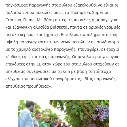
παγκόσµιας παραγωγής σταφυλιού εξακολουθεί να είναι οι
παλαιού τύπου ποικιλίες όπως το Thompson, Superior,
Crimson, Flame. Με βάση αυτές τις ποικιλίες η παραγωγική
και εξαγωγική αλυσίδα βρίσκεται πάντα σε οριακές γραµµές
µεταξύ κέρδους και ζηµίας». Επιπλέον, συµπλήρωσε ότι «η
υψηλή παραγωγικότητα των νέων ποικιλιών σε συνδυασµό
µε το χαµηλό κοστολόγιο παραγωγής, επαναφέρει σε τροχιά
κέρδους της εταιρείες παραγωγής. Οι µεγαλύτεροι γεωργικοί
επενδυτές στην ΕΕ στον χώρο του σταφυλιού στοχεύουν σε
απευθείας συνεργασίες µε τα s/m µε βάση το τρίπτυχο
ελέγχου του ποικιλιακού προγράµµατος- ιδίας παραγωγής-
απευθείας προµήθειας».