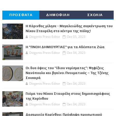
ΠΡΟΣΦΑΤΑ
ΔΗΜΟΦΙΛΗ
ΣΧΟΛΙΑ
Η Κόρινθος μίλησε - Μεγαλειώδης συγκέντρωση του
Νίκου Σταυρέλη στο κέντρο της πόλης!
Diogenis Press Editor
Οκτ 05, 2023
Η "ΠΝΟΗ ΔΗΜΙΟΥΡΓΙΑΣ" για τα Αδέσποτα Ζώα
Diogenis Press Editor
Οκτ 04, 2023
Οι δυο όψεις του “ίδιου νομίσματος”: Ψηφίζεις
Νανόπουλο και βγαίνει Πνευματικός – Της Τζένης
Σουκαρά
Diogenis Press Editor
Οκτ 04, 2023
Γεύμα του Νίκου Σταυρέλη στους δημοσιογράφους
της Κορίνθου
Diogenis Press Editor
Οκτ 04, 2023
Δασαρχείο Κορίνθου: Πρόσληψη προσωπικού