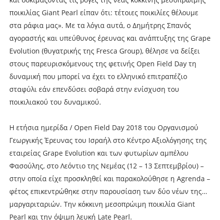
ποικιλίας Giant Pearl είπαν ότι: τέτοιες ποικιλίες θέλουµε
στα ράφια µας». Με τα λόγια αυτά, ο ∆ηµήτρης Σπανός
αγοραστής και υπεύθυνος έρευνας και ανάπτυξης της Grape
Evolution (θυγατρικής της Fresca Group), θέλησε να δείξει
στους παρευρισκόµενους της φετινής Open Field Day τη
δυναµική που µπορεί να έχει το ελληνικό επιτραπέζιο
σταφύλι εάν επενδύσει σοβαρά στην ενίσχυση του
ποικιλιακού του δυναµικού.
Η ετήσια ηµερίδα / Open Field Day 2018 του Οργανισµού
Γεωργικής Έρευνας του Ισραήλ στο Κέντρο Αξιολόγησης της
εταιρείας Grape Evolution και των φυτωρίων αµπέλου
Φασούλης, στο Λεόντιο της Νεµέας (12 – 13 Σεπτεµβρίου) –
στην οποία είχε προσκληθεί και παρακολούθησε η Agrenda –
φέτος επικεντρώθηκε στην παρουσίαση των δύο νέων της…
µαργαριταριών. Την κόκκινη µεσοπρώιµη ποικιλία Giant
Pearl και την όψιµη λευκή Late Pearl.