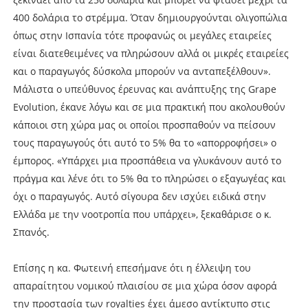
400 δολάρια το στρέµµα. Όταν δηµιουργούνται ολιγοπώλια
όπως στην Ισπανία τότε προφανώς οι µεγάλες εταιρείες
είναι διατεθειµένες να πληρώσουν αλλά οι µικρές εταιρείες
και ο παραγωγός δύσκολα µπορούν να ανταπεξέλθουν».
Μάλιστα ο υπεύθυνος έρευνας και ανάπτυξης της Grape
Evolution, έκανε λόγω και σε µια πρακτική που ακολουθούν
κάποιοι στη χώρα µας οι οποίοι προσπαθούν να πείσουν
τους παραγωγούς ότι αυτό το 5% θα το «απορροφήσει» ο
έµπορος. «Υπάρχει µια προσπάθεια να γλυκάνουν αυτό το
πράγµα και λένε ότι το 5% θα το πληρώσει ο εξαγωγέας και
όχι ο παραγωγός. Αυτό σίγουρα δεν ισχύει ειδικά στην
Ελλάδα µε την νοοτροπία που υπάρχει», ξεκαθάρισε ο κ.
Σπανός.
Επίσης η κα. Φωτεινή επεσήµανε ότι η έλλειψη του
απαραίτητου νοµικού πλαισίου σε µια χώρα όσον αφορά
την προστασία των royalties έχει άµεσο αντίκτυπο στις