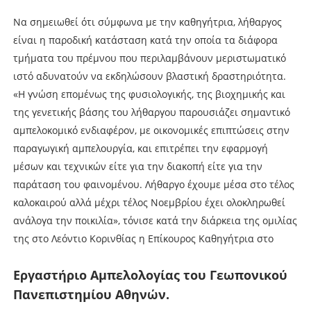
Να σηµειωθεί ότι σύµφωνα µε την καθηγήτρια, λήθαργος
είναι η παροδική κατάσταση κατά την οποία τα διάφορα
τµήµατα του πρέµνου που περιλαµβάνουν µεριστωµατικό
ιστό αδυνατούν να εκδηλώσουν βλαστική δραστηριότητα.
«Η γνώση εποµένως της φυσιολογικής, της βιοχηµικής και
της γενετικής βάσης του λήθαργου παρουσιάζει σηµαντικό
αµπελοκοµικό ενδιαφέρον, µε οικονοµικές επιπτώσεις στην
παραγωγική αµπελουργία, και επιτρέπει την εφαρµογή
µέσων και τεχνικών είτε για την διακοπή είτε για την
παράταση του φαινοµένου. Λήθαργο έχουµε µέσα στο τέλος
καλοκαιρού αλλά µέχρι τέλος Νοεµβρίου έχει ολοκληρωθεί
ανάλογα την ποικιλία», τόνισε κατά την διάρκεια της οµιλίας
της στο Λεόντιο Κορινθίας η Επίκουρος Καθηγήτρια στο
Εργαστήριο Αµπελολογίας του Γεωπονικού
Πανεπιστηµίου Αθηνών.