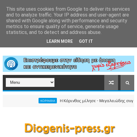
This site uses cookies from Google to deliver its services
and to analyze traffic. Your IP address and user-agent are
shared with Google along with performance and security
metrics to ensure quality of service, generate usage
statistics, and to detect and address abuse.
LEARN MORE
GOT IT
Η Κόρινθος μίλησε - Μεγαλειώδης συγκέντρωση τ
ΚΟΡΙΝΘΙΑ