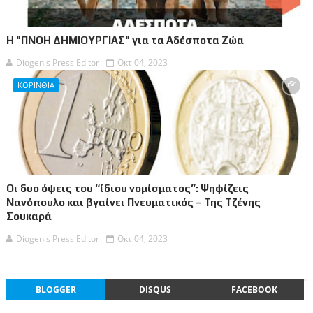
Η "ΠΝΟΗ ΔΗΜΙΟΥΡΓΙΑΣ" για τα Αδέσποτα Ζώα
Diogenis Press Editor
Οκτ 04, 2023
ΚΟΡΙΝΘΙΑ
Οι δυο όψεις του “ίδιου νομίσματος”: Ψηφίζεις
Νανόπουλο και βγαίνει Πνευματικός – Της Τζένης
Σουκαρά
Diogenis Press Editor
Οκτ 04, 2023
BLOGGER
DISQUS
FACEBOOK