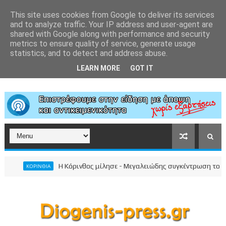
This site uses cookies from Google to deliver its services
and to analyze traffic. Your IP address and user-agent are
shared with Google along with performance and security
metrics to ensure quality of service, generate usage
statistics, and to detect and address abuse.
LEARN MORE
GOT IT
Η Κόρινθος μίλησε - Μεγαλειώδης συγκέντρωση του Νίκου Σ
ΚΟΡΙΝΘΙΑ