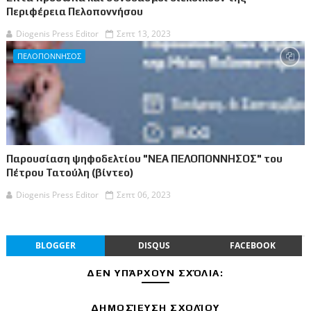
Περιφέρεια Πελοποννήσου
Diogenis Press Editor
Σεπτ 13, 2023
ΠΕΛΟΠΟΝΝΗΣΟΣ
Παρουσίαση ψηφοδελτίου "ΝΕΑ ΠΕΛΟΠΟΝΝΗΣΟΣ" του
Πέτρου Τατούλη (βίντεο)
Diogenis Press Editor
Σεπτ 06, 2023
BLOGGER
DISQUS
FACEBOOK
ΔΕΝ ΥΠΆΡΧΟΥΝ ΣΧΌΛΙΑ:
ΔΗΜΟΣΊΕΥΣΗ ΣΧΟΛΊΟΥ