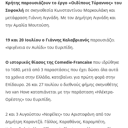
Κρήτης παρουσιάζουν το έργο «Οιδίπους Τύραννος» του
Σοφοκλή
σε σκηνοθεσία Κωνσταντίνου Μαρκουλάκη και
μετάφραση Γιάννη Λιγνάδη. Με τον Δημήτρη Λιγνάδη και
την Αμαλία Μουτούση.
19 και 20 Ιουλίου ο Γιάννης Καλαβριανός
παρουσιάζει
«Ιφιγένεια εν Αυλίδι» του Ευριπίδη.
Ο ιστορικός θίασος της Comedie-Francaise
που ιδρύθηκε
το 1680, μετά από 3 παραστάσεις που έχει δώσει όλα αυτά
τα χρόνια στην Ελλάδα, κατεβαίνει για πρώτη φορά στην
Επίδαυρο. 26 και 27 Ιουλίου ο διεθνούς φήμης σκηνοθέτης
Ivo van Hove καταπιάνεται με την παράσταση «Ηλέκτρα-
Ορέστης» του Ευριπίδη.
2 και 3 Αυγούστου «Νεφέλες» του Αριστοφάνη από τον
Δημήτρη Καραντζά. Γάλλος, Καραθάνος, Καραμπέτη,