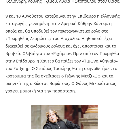
Κολιανδρή, Λούλης, Τζίμου, Λυδία Φωτοπούλου στον θίασο.
9 και 10 Αυγούστου κατεβαίνει στην Επίδαυρο η ελληνικής
καταγωγής, γεννημένη στην Αμερική Κάθρην Χάντερ, η
οποία και θα υποδυθεί τον πρωταγωνιστικό ρόλο στο
«Προμηθέας Δεσμώτης» του Αισχύλου. Η ηθοποιός έχει
διακριθεί σε ανδρικούς ρόλους και έχει αποσπάσει και το
βραβείο Ολιβιέ για τον «Ριχάρδο». Πριν από τον Προμηθέα
στην Επίδαυρο, η Χάντερ θα παίξει τον «Τίμωνα Αθηναίο»
του Σαίξπηρ. Ο Σταύρος Τσακίρης θα τη σκηνοθετήσει, τα
κοστούμια της θα σχεδιάσει ο Γιάννης Μετζικώφ και τα
σκηνικά της ο Κώστας Βαρώτσος. Ο Θάνος Μικρούτσικος
γράφει μουσική για την παράσταση.