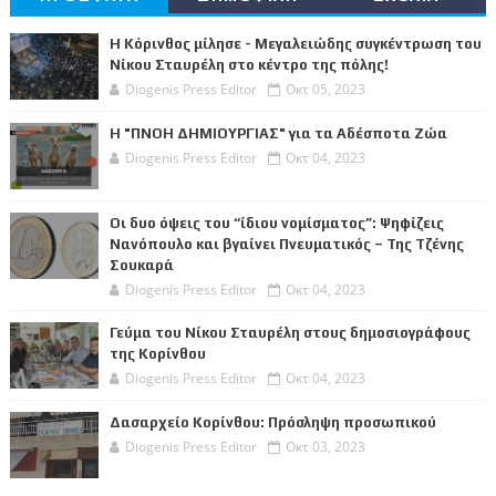
Η Κόρινθος μίλησε - Μεγαλειώδης συγκέντρωση του
Νίκου Σταυρέλη στο κέντρο της πόλης!
Diogenis Press Editor
Οκτ 05, 2023
Η "ΠΝΟΗ ΔΗΜΙΟΥΡΓΙΑΣ" για τα Αδέσποτα Ζώα
Diogenis Press Editor
Οκτ 04, 2023
Οι δυο όψεις του “ίδιου νομίσματος”: Ψηφίζεις
Νανόπουλο και βγαίνει Πνευματικός – Της Τζένης
Σουκαρά
Diogenis Press Editor
Οκτ 04, 2023
Γεύμα του Νίκου Σταυρέλη στους δημοσιογράφους
της Κορίνθου
Diogenis Press Editor
Οκτ 04, 2023
Δασαρχείο Κορίνθου: Πρόσληψη προσωπικού
Diogenis Press Editor
Οκτ 03, 2023