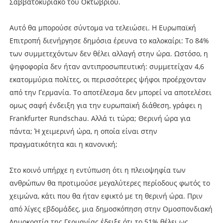
Σαββατοκύριακο του Οκτωβρίου.
Αυτό θα μπορούσε σύντομα να τελειώσει. Η Ευρωπαϊκή
Επιτροπή διενήργησε δημόσια έρευνα το καλοκαίρι: Το 84%
των συμμετεχόντων δεν θέλει αλλαγή στην ώρα. Ωστόσο, η
ψηφοφορία δεν ήταν αντιπροσωπευτική: συμμετείχαν 4,6
εκατομμύρια πολίτες, οι περισσότερες ψήφοι προέρχονταν
από την Γερμανία. Το αποτέλεσμα δεν μπορεί να αποτελέσει
ομως σαφή ένδειξη για την ευρωπαϊκή διάθεση, γράφει η
Frankfurter Rundschau. Αλλά τι τώρα; Θερινή ώρα για
πάντα; Ή χειμερινή ώρα, η οποία είναι στην
πραγματικότητα και η κανονική;
Στο κοινό υπήρχε η εντύπωση ότι η πλειοψηφία των
ανθρώπων θα προτιμούσε μεγαλύτερες περίοδους φωτός το
χειμώνα, κάτι που θα ήταν εφικτό με τη θερινή ώρα. Πριν
από λίγες εβδομάδες, μια δημοσκόπηση στην Ομοσπονδιακή
Δημοκρατία της Γερμανίας έδειξε ότι το 51% θέλει ως