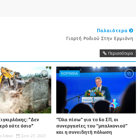
Παλαιότερα
Γιορτή Ροδιού Στην Ερμιόνη
Περισσότερα
ΚΟΡΙΝΘΙΑ
ιγκιρλάκης: "Δεν
“Όλα πίσω” για το 6ο ΣΠ, οι
ιερό ούτε όσιο"
συνεργασίες του “μπαλκονιού”
και η συνειδητή πόλωση
s Editor
Σεπτ 27, 2023