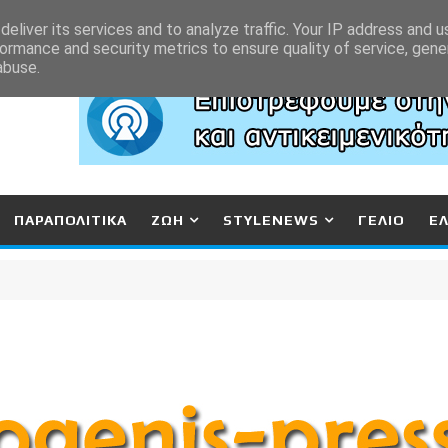
eliver its services and to analyze traffic. Your IP address and 
ormance and security metrics to ensure quality of service, gen
abuse.
ΠΑΡΑΠΟΛΙΤΙΚΑ
ΖΩΗ
STYLENEWS
ΓΕΛΙΟ
Ε