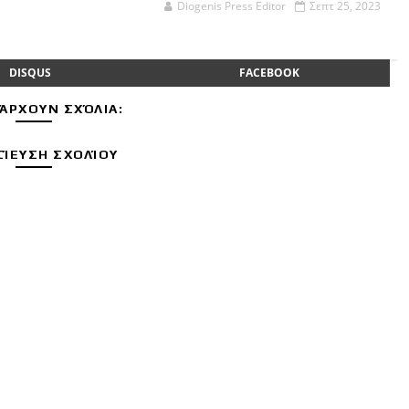
Diogenis Press Editor
Σεπτ 25, 2023
DISQUS
FACEBOOK
ΆΡΧΟΥΝ ΣΧΌΛΙΑ:
ΊΕΥΣΗ ΣΧΟΛΊΟΥ