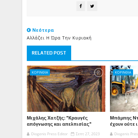
Νεότερα
Αλλάζει Η Ώρα Την Κυριακή
RELATED POST
ΚΟΡΙΝΘΙA
ΚΟΡΙΝΘΙΑ
Μιχάλης Χατζής: "Κραυγές
Μπάμπης Ντ
απόγνωσης και απελπισίας"
έχουν ούτε 
Diogenis Press Editor
Σεπτ 27, 2023
Diogenis Pres