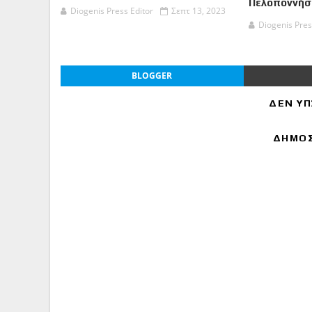
Πελοποννήσ
Diogenis Press Editor
Σεπτ 13, 2023
Diogenis Pres
BLOGGER
ΔΕΝ ΥΠ
ΔΗΜΟΣ