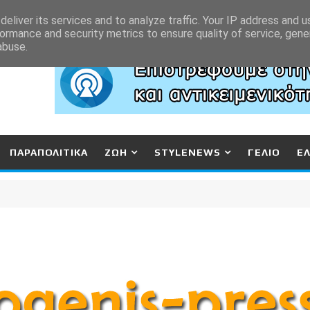
eliver its services and to analyze traffic. Your IP address and 
ormance and security metrics to ensure quality of service, gen
abuse.
ΠΑΡΑΠΟΛΙΤΙΚΑ
ΖΩΗ
STYLENEWS
ΓΕΛΙΟ
Ε