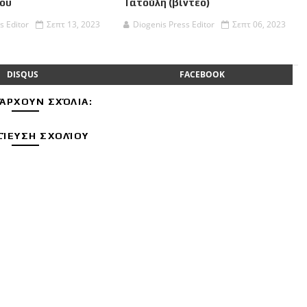
ου
Τατούλη (βίντεο)
s Editor
Σεπτ 13, 2023
Diogenis Press Editor
Σεπτ 06, 2023
DISQUS
FACEBOOK
ΆΡΧΟΥΝ ΣΧΌΛΙΑ:
ΊΕΥΣΗ ΣΧΟΛΊΟΥ