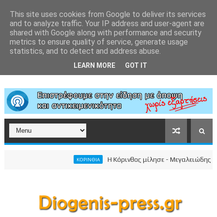
This site uses cookies from Google to deliver its services
and to analyze traffic. Your IP address and user-agent are
shared with Google along with performance and security
metrics to ensure quality of service, generate usage
statistics, and to detect and address abuse.
LEARN MORE
GOT IT
Η Κόρινθος μίλησε - Μεγαλειώδης συγκέν
ΚΟΡΙΝΘΙΑ