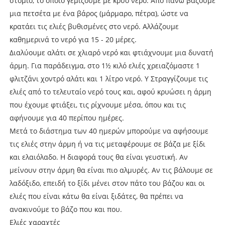
στόμιο, το οποίο γεμίζουμε με κρύο νερό. Από πάνω βάζουμε
μια πετσέτα με ένα βάρος (μάρμαρο, πέτρα), ώστε να
κρατάει τις ελιές βυθισμένες στο νερό. Αλλάζουμε
καθημερινά το νερό για 15 - 20 μέρες.
Διαλύουμε αλάτι σε χλιαρό νερό και φτιάχνουμε μια δυνατή
άρμη. Για παράδειγμα, στο 1½ κιλό ελιές χρειαζόμαστε 1
φλιτζάνι χοντρό αλάτι και 1 λίτρο νερό. Y Στραγγίζουμε τις
ελιές από το τελευταίο νερό τους και, αφού κρυώσει η άρμη
που έχουμε φτιάξει, τις ρίχνουμε μέσα, όπου και τις
αφήνουμε για 40 περίπου ημέρες.
Μετά το διάστημα των 40 ημερών μπορούμε να αφήσουμε
τις ελιές στην άρμη ή να τις μεταφέρουμε σε βάζα με ξίδι
και ελαιόλαδο. Η διαφορά τους θα είναι γευστική. Αν
μείνουν στην άρμη θα είναι πιο αλμυρές. Αν τις βάλουμε σε
λαδόξιδο, επειδή το ξίδι μένει στον πάτο του βάζου και οι
ελιές που είναι κάτω θα είναι ξιδάτες, θα πρέπει να
ανακινούμε το βάζο που και που.
Ελιές χαραχτές