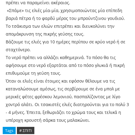
πρέπει να παραμείνει ακέραιος.
«Σπάμε» τις ελιές μία-μία, χρησιμοποιώντας μία επίπεδη
βαριά πέτρα ή το φαρδύ μέρος του μπρούντζινου γουδιού.
Το τσάκισμα των ελιών επιτρέπει και διευκολύνει την
απομάκρυνση της πικρής γεύσης τους.
Βάζουμε τις ελιές για 10 ημέρες περίπου σε κρύο νερό ή σε
σταχτόνερο.
Το νερό πρέπει να αλλάζει καθημερινά. Το πόσο θα τις
αφήσουμε στο νερό εξαρτάται από το πόσο γλυκιά ή πικρή
επιθυμούμε τη γεύση τους.
Όταν οι ελιές είναι έτοιμες και εφόσον θέλουμε να τις
καταναλώσουμε αμέσως, τις σερβίρουμε σε ένα μπολ με
μερικές φέτες φρέσκου λεμονιού, πασπαλίζοντας με λίγο
χοντρό αλάτι. Οι τσακιστές ελιές διατηρούνται για το πολύ 3
- 4 μήνες. Έπειτα, ξεθωριάζει το χρώμα τους και τελικά η
υπέροχη κρουστή σάρκα τους μαλακώνει.
Tags
# ΣΠΙΤΙ