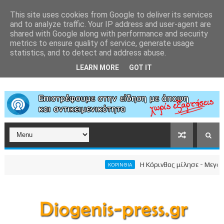
This site uses cookies from Google to deliver its services
and to analyze traffic. Your IP address and user-agent are
shared with Google along with performance and security
metrics to ensure quality of service, generate usage
statistics, and to detect and address abuse.
LEARN MORE
GOT IT
Η Κόρινθος μίλησε - Μεγαλειώ
ΚΟΡΙΝΘΙΑ