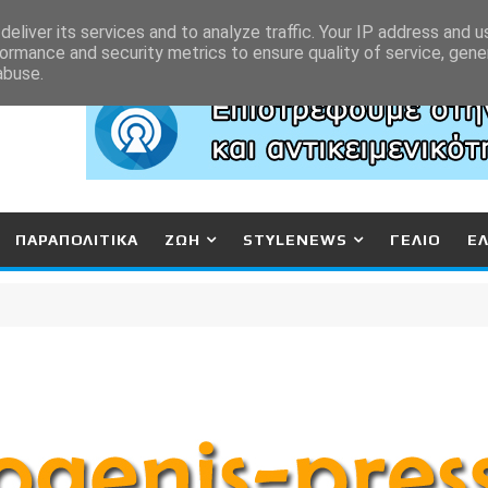
eliver its services and to analyze traffic. Your IP address and 
ormance and security metrics to ensure quality of service, gen
abuse.
ΠΑΡΑΠΟΛΙΤΙΚΑ
ΖΩΗ
STYLENEWS
ΓΕΛΙΟ
Ε