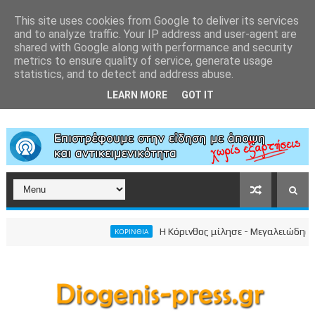
This site uses cookies from Google to deliver its services
and to analyze traffic. Your IP address and user-agent are
shared with Google along with performance and security
metrics to ensure quality of service, generate usage
statistics, and to detect and address abuse.
LEARN MORE
GOT IT
Η Κόρινθος μίλησε - Μεγαλειώδης συγκέ
ΚΟΡΙΝΘΙΑ
ικού