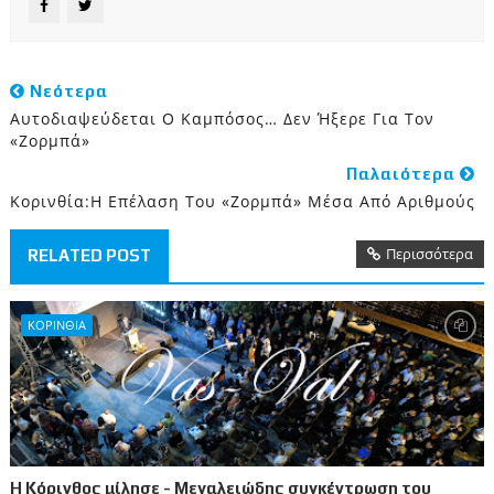
Νεότερα
Αυτοδιαψεύδεται Ο Καμπόσος… Δεν Ήξερε Για Τον
«Ζορμπά»
Παλαιότερα
Κορινθία:H Επέλαση Του «Ζορμπά» Μέσα Από Αριθμούς
Περισσότερα
RELATED POST
ΚΟΡΙΝΘΙΑ
Η Κόρινθος μίλησε - Μεγαλειώδης συγκέντρωση του