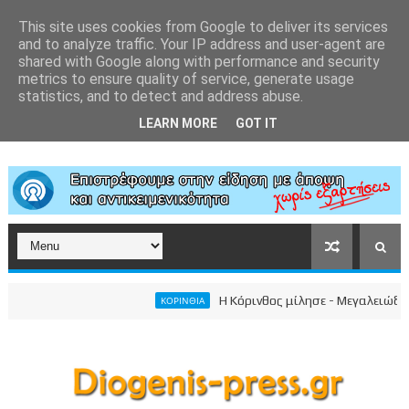
This site uses cookies from Google to deliver its services
and to analyze traffic. Your IP address and user-agent are
shared with Google along with performance and security
metrics to ensure quality of service, generate usage
statistics, and to detect and address abuse.
LEARN MORE
GOT IT
Η Κόρινθος μίλησε - Μεγαλειώδης συ
ΚΟΡΙΝΘΙΑ