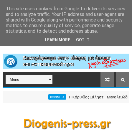
This site uses cookies from Google to deliver its services
and to analyze traffic. Your IP address and user-agent are
shared with Google along with performance and security
metrics to ensure quality of service, generate usage
statistics, and to detect and address abuse.
LEARN MORE
GOT IT
Η Κόρινθος μίλησε - Μεγαλειώδης συγ
ΚΟΡΙΝΘΙΑ