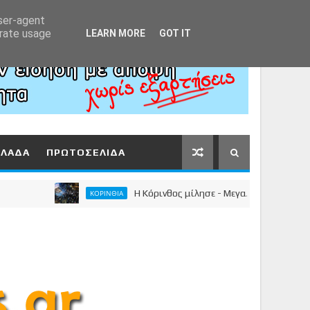
Αρχική
About
Contact
user-agent
erate usage
LEARN MORE
GOT IT
ΛΛΑΔΑ
ΠΡΩΤΟΣΕΛΙΔΑ
Η Κόρινθος μίλησε - Μεγαλειώδης συγκέντρωση τ
ΚΟΡΙΝΘΙΑ