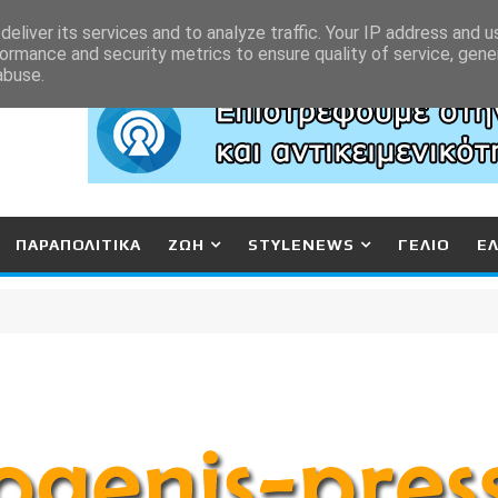
eliver its services and to analyze traffic. Your IP address and 
ormance and security metrics to ensure quality of service, gen
abuse.
ΠΑΡΑΠΟΛΙΤΙΚΑ
ΖΩΗ
STYLENEWS
ΓΕΛΙΟ
Ε