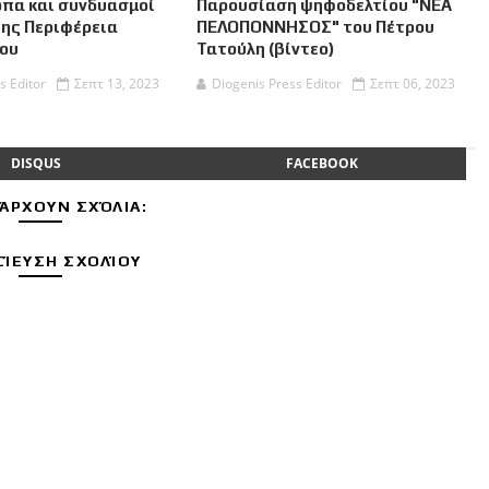
πα και συνδυασμοί
Παρουσίαση ψηφοδελτίου "ΝΕΑ
της Περιφέρεια
ΠΕΛΟΠΟΝΝΗΣΟΣ" του Πέτρου
ου
Τατούλη (βίντεο)
s Editor
Σεπτ 13, 2023
Diogenis Press Editor
Σεπτ 06, 2023
DISQUS
FACEBOOK
ΆΡΧΟΥΝ ΣΧΌΛΙΑ:
ΊΕΥΣΗ ΣΧΟΛΊΟΥ