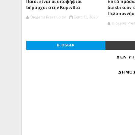
Ποιοι είναι οι υποψήφιοι
Επτά πρόσω
δήμαρχοι στην Κορινθία
διεκδικούν 
Πελοποννήσ
Diogenis Press Editor
Σεπτ 13, 2023
Diogenis Pres
BLOGGER
ΔΕΝ ΥΠ
ΔΗΜΟΣ