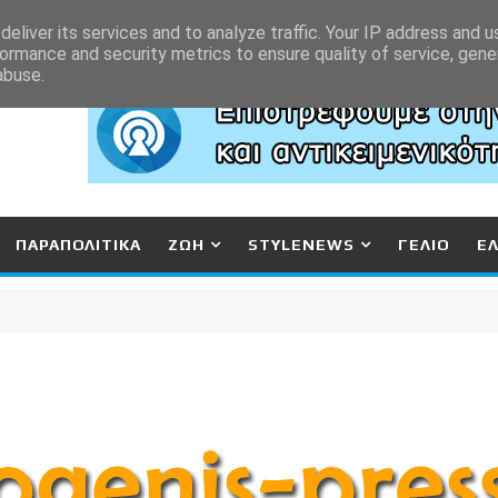
eliver its services and to analyze traffic. Your IP address and 
ormance and security metrics to ensure quality of service, gen
abuse.
ΠΑΡΑΠΟΛΙΤΙΚΑ
ΖΩΗ
STYLENEWS
ΓΕΛΙΟ
Ε