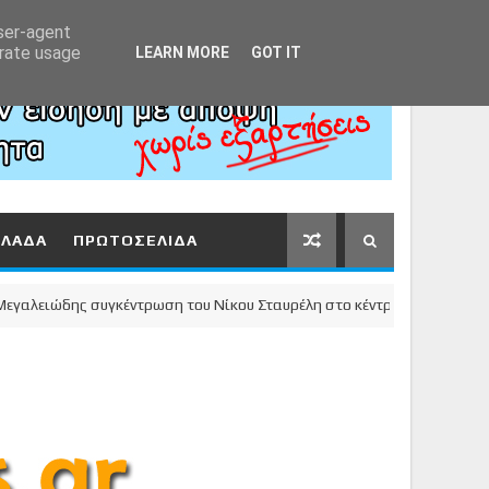
Αρχική
About
Contact
user-agent
erate usage
LEARN MORE
GOT IT
ΛΛΑΔΑ
ΠΡΩΤΟΣΕΛΙΔΑ
ιώδης συγκέντρωση του Νίκου Σταυρέλη στο κέντρο της πόλης!