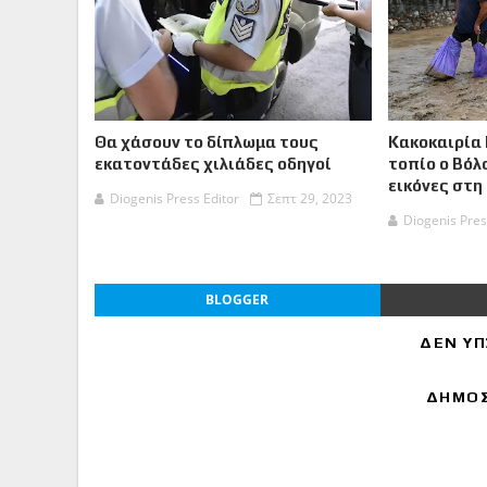
Θα χάσουν το δίπλωμα τους
Κακοκαιρία 
εκατοντάδες χιλιάδες οδηγοί
τοπίο ο Βόλ
εικόνες στη
Diogenis Press Editor
Σεπτ 29, 2023
Diogenis Pres
BLOGGER
ΔΕΝ ΥΠ
ΔΗΜΟΣ