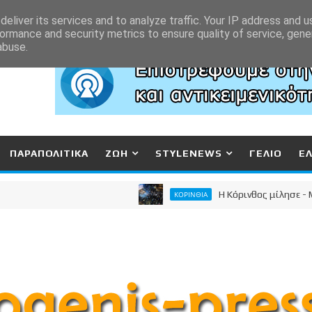
eliver its services and to analyze traffic. Your IP address and 
ormance and security metrics to ensure quality of service, gen
abuse.
ΠΑΡΑΠΟΛΙΤΙΚΑ
ΖΩΗ
STYLENEWS
ΓΕΛΙΟ
Ε
Η Κόρινθος μίλησε - Μεγαλε
ΚΟΡΙΝΘΙΑ