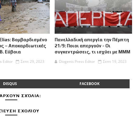
Elias: Βομβαρδισμένο
Πανελλαδική απεργία την Πέμπτη
ος – Αποκαρδιωτικές
21/9: Ποιοι απεργούν - Οι
 Β. Εύβοια
συγκεντρώσεις, τι ισχύει με ΜΜΜ
s Editor
Σεπτ 29, 2023
Diogenis Press Editor
Σεπτ 19, 2023
DISQUS
FACEBOOK
ΆΡΧΟΥΝ ΣΧΌΛΙΑ:
ΊΕΥΣΗ ΣΧΟΛΊΟΥ