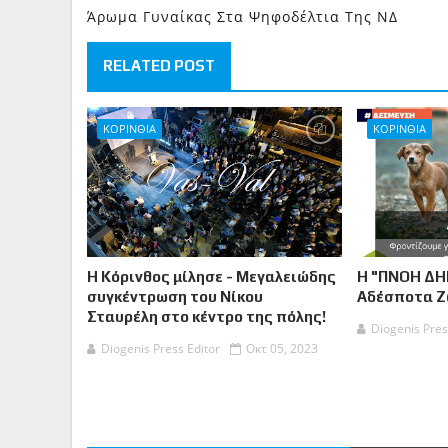
Άρωμα Γυναίκας Στα Ψηφοδέλτια Της ΝΔ
RELATED POST
ΚΟΡΙΝΘΙΑ
ΚΟΡΙΝΘΙΑ
Η Κόρινθος μίλησε - Μεγαλειώδης
Η "ΠΝΟΗ ΔΗ
συγκέντρωση του Νίκου
Αδέσποτα 
Σταυρέλη στο κέντρο της πόλης!
Diogenis Pres
Diogenis Press Editor
Οκτ 05, 2023