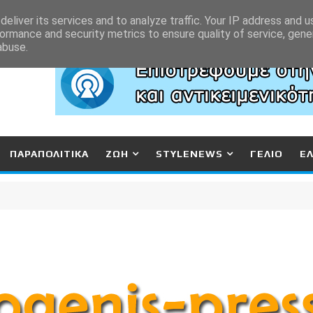
eliver its services and to analyze traffic. Your IP address and 
ormance and security metrics to ensure quality of service, gen
abuse.
ΠΑΡΑΠΟΛΙΤΙΚΑ
ΖΩΗ
STYLENEWS
ΓΕΛΙΟ
Ε