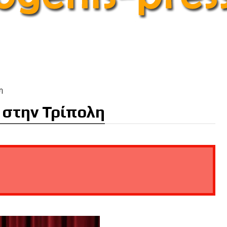
η
 στην Τρίπολη