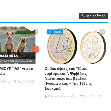
Περισσότερα
ΚΟΡΙΝΘΙΑ
ΜΙΟΥΡΓΙΑΣ" για τα
Οι δυο όψεις του “ίδιου
Ζώα
νομίσματος”: Ψηφίζεις
Νανόπουλο και βγαίνει
s Editor
Οκτ 04, 2023
Πνευματικός – Της Τζένης
Σουκαρά
Diogenis Press Editor
Οκτ 04, 2023