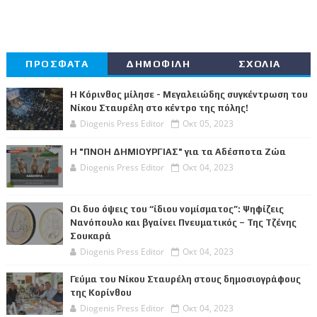
ΠΡΟΣΦΑΤΑ
ΔΗΜΟΦΙΛΗ
ΣΧΟΛΙΑ
Η Κόρινθος μίλησε - Μεγαλειώδης συγκέντρωση του
Νίκου Σταυρέλη στο κέντρο της πόλης!
Diogenis Press Editor
Οκτ 05, 2023
Η "ΠΝΟΗ ΔΗΜΙΟΥΡΓΙΑΣ" για τα Αδέσποτα Ζώα
Diogenis Press Editor
Οκτ 04, 2023
Οι δυο όψεις του “ίδιου νομίσματος”: Ψηφίζεις
Νανόπουλο και βγαίνει Πνευματικός – Της Τζένης
Σουκαρά
Diogenis Press Editor
Οκτ 04, 2023
Γεύμα του Νίκου Σταυρέλη στους δημοσιογράφους
της Κορίνθου
Diogenis Press Editor
Οκτ 04, 2023