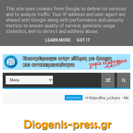
This site uses cookies from Google to deliver its services
and to analyze traffic. Your IP address and user-agent are
shared with Google along with performance and security
metrics to ensure quality of service, generate usage
statistics, and to detect and address abuse.
LEARN MORE
GOT IT
Η Κόρινθος μίλησε - Μεγαλει
ΚΟΡΙΝΘΙΑ