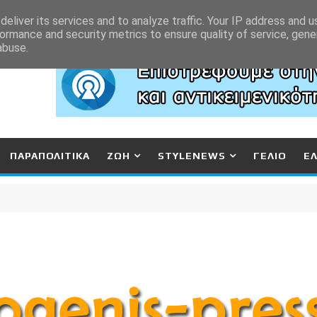
eliver its services and to analyze traffic. Your IP address and 
ormance and security metrics to ensure quality of service, gen
abuse.
ΠΑΡΑΠΟΛΙΤΙΚΑ
ΖΩΗ
STYLENEWS
ΓΕΛΙΟ
Ε