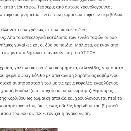
ν επτά νέοι τάφοι. Τέσσερις από αυτούς χρονολογούνται
ου ταφικού μνημείου, εντός των ρωμαϊκών ταφικών περιβόλων.
 ελληνιστικών χρόνων, εκ των οποίων ο ένας
ς. Από τα οστεολογικά κατάλοιπα των εννέα ταφών οι δύο
νήλικες γυναίκες και οι δύο σε παιδιά. Μάλιστα, σε έναν από
κή ταφή», συμπληρώνει η ανακοίνωση του ΥΠΠΟΑ.
 χρυσά, χάλκινα και οστέινα κοσμήματα, στλεγγίδες, νομίσματα
που φέρει σφραγιδόλιθο με απεικόνιση Σαράπιδος καθήμενου
σιακή αναπαράστασή του με τις τρεις κεφαλές, ένας λύχνος
 χρυσή δανάκη (σ.σ.: αρχαίο περσικό νόμισμα), θησαυρός
της Κορίνθου ως ρωμαϊκή αποικία και χρονολογούνται περί το
 νομισματοκοπείου, όπως ένας οβολός Κορίνθου του β’ μισού
μισού του 5ου αι. π.Χ.», τονίζει η ανακοίνωση.