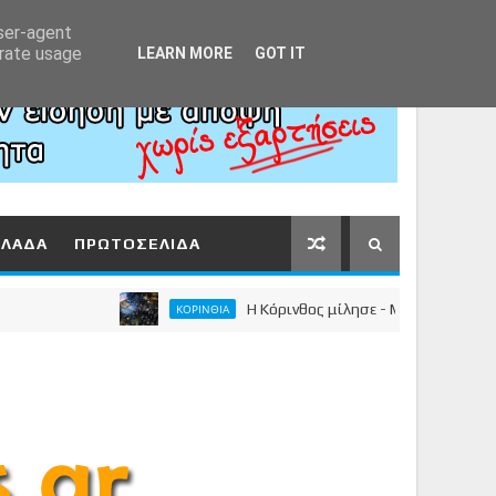
Αρχική
About
Contact
user-agent
erate usage
LEARN MORE
GOT IT
ΛΛΑΔΑ
ΠΡΩΤΟΣΕΛΙΔΑ
Η Κόρινθος μίλησε - Μεγαλειώδης συγκέντρω
ΚΟΡΙΝΘΙΑ