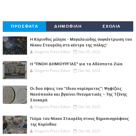
ΠΡΟΣΦΑΤΑ
ΔΗΜΟΦΙΛΗ
ΣΧΟΛΙΑ
Η Κόρινθος μίλησε - Μεγαλειώδης συγκέντρωση του
Νίκου Σταυρέλη στο κέντρο της πόλης!
Diogenis Press Editor
Οκτ 05, 2023
Η "ΠΝΟΗ ΔΗΜΙΟΥΡΓΙΑΣ" για τα Αδέσποτα Ζώα
Diogenis Press Editor
Οκτ 04, 2023
Οι δυο όψεις του “ίδιου νομίσματος”: Ψηφίζεις
Νανόπουλο και βγαίνει Πνευματικός – Της Τζένης
Σουκαρά
Diogenis Press Editor
Οκτ 04, 2023
Γεύμα του Νίκου Σταυρέλη στους δημοσιογράφους
της Κορίνθου
Diogenis Press Editor
Οκτ 04, 2023