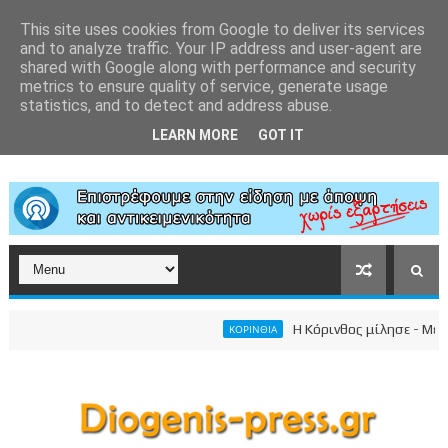
This site uses cookies from Google to deliver its services
and to analyze traffic. Your IP address and user-agent are
shared with Google along with performance and security
metrics to ensure quality of service, generate usage
statistics, and to detect and address abuse.
LEARN MORE
GOT IT
Η Κόρινθος μίλησε - Μεγαλε
ΚΟΡΙΝΘΙΑ