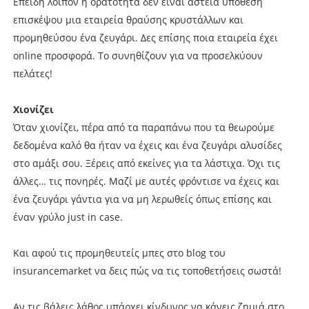
Επειδή λοιπόν η ορατότητα δεν είναι αστεία υπόθεση
επισκέψου μια εταιρεία θραύσης κρυστάλλων και
προμηθεύσου ένα ζευγάρι. Δες επίσης ποια εταιρεία έχει
online προσφορά. Το συνηθίζουν για να προσελκύουν
πελάτες!
Χιονίζει
Όταν χιονίζει, πέρα από τα παραπάνω που τα θεωρούμε
δεδομένα καλό θα ήταν να έχεις και ένα ζευγάρι αλυσίδες
στο αμάξι σου. Ξέρεις από εκείνες για τα λάστιχα. Όχι τις
άλλες… τις πονηρές. Μαζί με αυτές φρόντισε να έχεις και
ένα ζευγάρι γάντια για να μη λερωθείς όπως επίσης και
έναν γρύλο just in case.
Και αφού τις προμηθευτείς μπες στο blog του
insurancemarket να δεις πώς να τις τοποθετήσεις σωστά!
Αν τις βάλεις λάθος υπάρχει κίνδυνος να κάνεις ζημιά στο