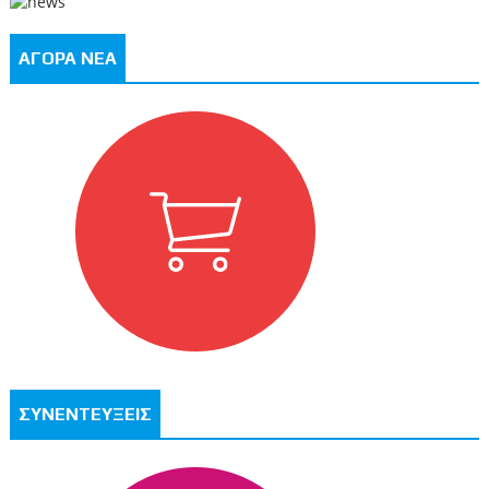
ΑΓΟΡΑ ΝΕΑ
ΣΥΝΕΝΤΕΥΞΕΙΣ