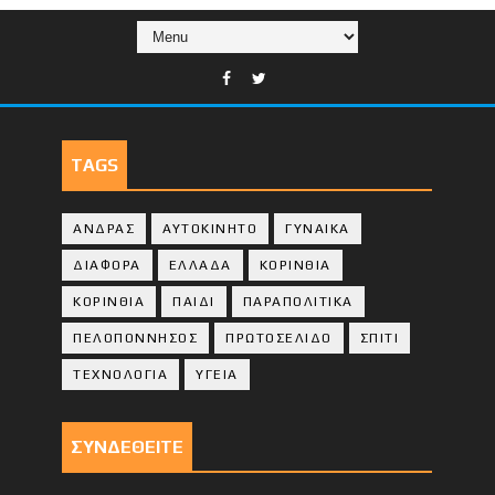
TAGS
ΑΝΔΡΑΣ
ΑΥΤΟΚΙΝΗΤΟ
ΓΥΝΑΙΚΑ
ΔΙΑΦΟΡΑ
ΕΛΛΑΔΑ
ΚΟΡΙΝΘΙΑ
ΚΟΡΙΝΘΙA
ΠΑΙΔΙ
ΠΑΡΑΠΟΛΙΤΙΚΑ
ΠΕΛΟΠΟΝΝΗΣΟΣ
ΠΡΩΤΟΣΕΛΙΔΟ
ΣΠΙΤΙ
ΤΕΧΝΟΛΟΓΙΑ
ΥΓΕΙΑ
ΣΥΝΔΕΘΕΙΤΕ