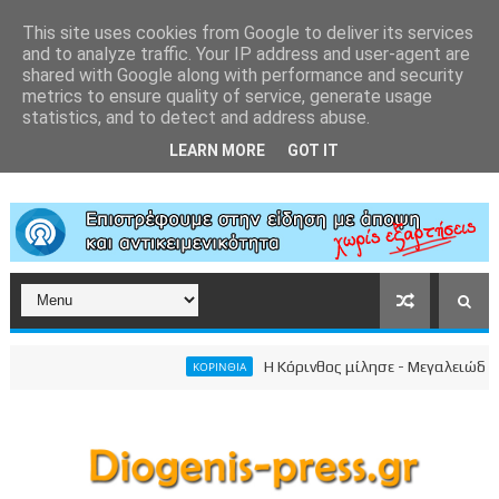
This site uses cookies from Google to deliver its services
and to analyze traffic. Your IP address and user-agent are
shared with Google along with performance and security
metrics to ensure quality of service, generate usage
statistics, and to detect and address abuse.
LEARN MORE
GOT IT
Η Κόρινθος μίλησε - Μεγαλειώδης συγκ
ΚΟΡΙΝΘΙΑ