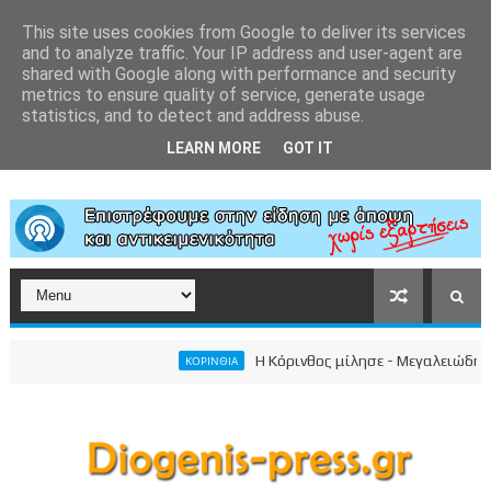
This site uses cookies from Google to deliver its services
and to analyze traffic. Your IP address and user-agent are
shared with Google along with performance and security
metrics to ensure quality of service, generate usage
statistics, and to detect and address abuse.
LEARN MORE
GOT IT
Η Κόρινθος μίλησε - Μεγαλειώδης συγκέν
ΚΟΡΙΝΘΙΑ