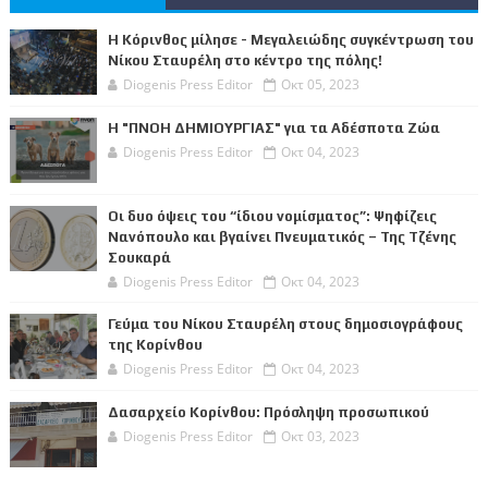
Η Κόρινθος μίλησε - Μεγαλειώδης συγκέντρωση του
Νίκου Σταυρέλη στο κέντρο της πόλης!
Diogenis Press Editor
Οκτ 05, 2023
Η "ΠΝΟΗ ΔΗΜΙΟΥΡΓΙΑΣ" για τα Αδέσποτα Ζώα
Diogenis Press Editor
Οκτ 04, 2023
Οι δυο όψεις του “ίδιου νομίσματος”: Ψηφίζεις
Νανόπουλο και βγαίνει Πνευματικός – Της Τζένης
Σουκαρά
Diogenis Press Editor
Οκτ 04, 2023
Γεύμα του Νίκου Σταυρέλη στους δημοσιογράφους
της Κορίνθου
Diogenis Press Editor
Οκτ 04, 2023
Δασαρχείο Κορίνθου: Πρόσληψη προσωπικού
Diogenis Press Editor
Οκτ 03, 2023