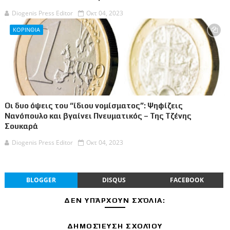
Diogenis Press Editor
Οκτ 04, 2023
ΚΟΡΙΝΘΙΑ
Οι δυο όψεις του “ίδιου νομίσματος”: Ψηφίζεις
Νανόπουλο και βγαίνει Πνευματικός – Της Τζένης
Σουκαρά
Diogenis Press Editor
Οκτ 04, 2023
BLOGGER
DISQUS
FACEBOOK
ΔΕΝ ΥΠΆΡΧΟΥΝ ΣΧΌΛΙΑ:
ΔΗΜΟΣΊΕΥΣΗ ΣΧΟΛΊΟΥ