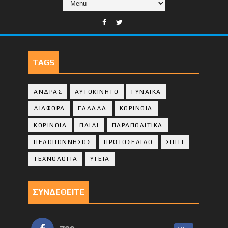
TAGS
ΑΝΔΡΑΣ
ΑΥΤΟΚΙΝΗΤΟ
ΓΥΝΑΙΚΑ
ΔΙΑΦΟΡΑ
ΕΛΛΑΔΑ
ΚΟΡΙΝΘΙΑ
ΚΟΡΙΝΘΙA
ΠΑΙΔΙ
ΠΑΡΑΠΟΛΙΤΙΚΑ
ΠΕΛΟΠΟΝΝΗΣΟΣ
ΠΡΩΤΟΣΕΛΙΔΟ
ΣΠΙΤΙ
ΤΕΧΝΟΛΟΓΙΑ
ΥΓΕΙΑ
ΣΥΝΔΕΘΕΙΤΕ