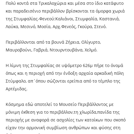
Πολύ κοντά στα Τρικαλοχώρια και μέσα στο ίδιο κατάφυτο
και παραδεισένιο περιβάλλον βρίσκονται τα όμορφα χωριά
της Στυμφαλίας-Φενεού:Καλιάνοι, Στυμφαλία, Καστανιά,
Λαύκα, Μεσινό, Μοσία, Αρχ.Φενεός, Γκούρα, Στενό.
Περιβάλλονται από τα βουνά Ζήρεια, Ολίγυρτο,
Μαυροβούνι, Γαβριά, Ντουρντουβάνα, Χελμό.
Η λίμνη της Στυμφαλίας σε υψόμετρο 626μ πήρε το όνομά
όπως και η περιοχή από την ένδοξη αρχαία αρκαδική πόλη
Στύμφαλο, απ΄όπου σώζονται ερείπια από το τέμπλο της
Αρτέμιδας.
Κόσμημα εδώ αποτελεί το Μουσείο Περιβάλλοντος με
μόνιμη έκθεση για το περιβάλλον,τη χλωρίδα,πανίδα της
περιοχής με αναφορά σε ασχολίες των κατοίκων που σκοπό
είχαν την αρμονική συμβίωση ανθρώπων και φύσης στη