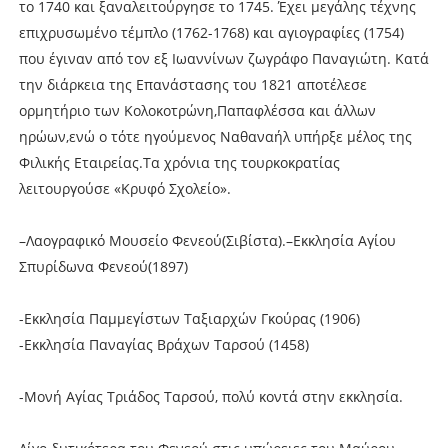
το 1740 και ξαναλειτούργησε το 1745. Έχει μεγάλης τέχνης
επιχρυσωμένο τέμπλο (1762-1768) και αγιογραφίες (1754)
που έγιναν από τον εξ Ιωαννίνων ζωγράφο Παναγιώτη. Κατά
την διάρκεια της Επανάστασης του 1821 αποτέλεσε
ορμητήριο των Κολοκοτρώνη,Παπαφλέσσα και άλλων
ηρώων,ενώ ο τότε ηγούμενος Ναθαναήλ υπήρξε μέλος της
Φιλικής Εταιρείας.Τα χρόνια της τουρκοκρατίας
λειτουργούσε «Κρυφό Σχολείο».
–Λαογραφικό Μουσείο Φενεού(Σιβίστα).–Εκκλησία Αγίου
Σπυρίδωνα Φενεού(1897)
-Εκκλησία Παμμεγίστων Ταξιαρχών Γκούρας (1906)
-Εκκλησία Παναγίας Βράχων Ταρσού (1458)
-Μονή Αγίας Τριάδος Ταρσού, πολύ κοντά στην εκκλησία.