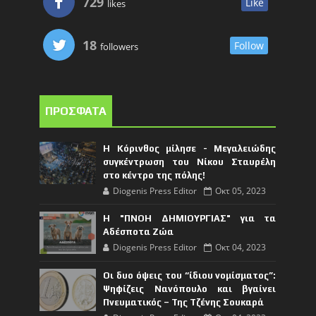
729
Like
likes
18
Follow
followers
ΠΡΟΣΦΑΤΑ
Η Κόρινθος μίλησε - Μεγαλειώδης
συγκέντρωση του Νίκου Σταυρέλη
στο κέντρο της πόλης!
Diogenis Press Editor
Οκτ 05, 2023
Η "ΠΝΟΗ ΔΗΜΙΟΥΡΓΙΑΣ" για τα
Αδέσποτα Ζώα
Diogenis Press Editor
Οκτ 04, 2023
Οι δυο όψεις του “ίδιου νομίσματος”:
Ψηφίζεις Νανόπουλο και βγαίνει
Πνευματικός – Της Τζένης Σουκαρά