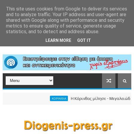
This site uses cookies from Google to deliver its services
and to analyze traffic. Your IP address and user-agent are
shared with Google along with performance and security
metrics to ensure quality of service, generate usage
statistics, and to detect and address abuse.
LEARN MORE
GOT IT
Η Κόρινθος μίλησε - Μεγαλειώδης συγκέν
ΚΟΡΙΝΘΙΑ