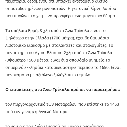
πεζοπορία, δεδομένου ότι υπάρχει εκτεταμένο δίκτυο
σηματοδοτημένων μονοπατιών. Η γειτονική λίμνη Δασίου
που παγώνει το χειμώνα προσφέρει ένα μαγευτικό θέαμα.
Το σπήλαιο Ερμή, 8 χλμ από τα Άνω Τρίκαλα είναι το
ψηλότερο στην Ελλάδα (1700 μέτρα), έχει δε θαυμάσιο
λιθοτομικό διάκοσμο με σταλακτίτες και σταλαγμίτες. Το
μοναστήρι του Αγίου Βλασίου 2χλμ από τα Άνω Τρίκαλα
(υψομέτρο 1500 μέτρα) είναι ένα σπουδαίο μνημείο.Το
σημερινό εκκλησάκι κατασκευάστηκε περίπου το 1650. Είναι
μονοκάμαρο με αξιόλογο ξυλόγλυπτο τέμπλο.
Ο επισκέπτης στα Άνω Τρίκαλα πρέπει να παρατηρήσει:
τον πύργο/αρχοντικό των Νοταραίων, που κτίστηκε το 1453
από τον γενάρχη Αγγελή Νοταρά.
το ναϊδριο του Αγίου Γερασίμου, μικρό μονοκάμαρο