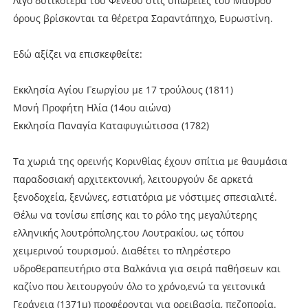
Λίγο δυτικότερα του Φενεού στις υπώρειες του Μαύρου
όρους βρίσκονται τα θέρετρα Σαραντάπηχο, Ευρωστίνη.
Εδώ αξίζει να επισκεφθείτε:
Εκκλησία Αγίου Γεωργίου με 17 τρούλους (1811)
Μονή Προφήτη Ηλία (14ου αιώνα)
Εκκλησία Παναγία Καταφυγιώτισσα (1782)
Τα χωριά της ορεινής Κορινθίας έχουν σπίτια με θαυμάσια
παραδοσιακή αρχιτεκτονική, λειτουργούν δε αρκετά
ξενοδοχεία, ξενώνες, εστιατόρια με νόστιμες σπεσιαλιτέ.
Θέλω να τονίσω επίσης και το ρόλο της μεγαλύτερης
ελληνικής λουτρόπολης,του Λουτρακίου, ως τόπου
χειμερινού τουρισμού. Διαθέτει το πληρέστερο
υδροθεραπευτήριο στα Βαλκάνια για σειρά παθήσεων και
καζίνο που λειτουργούν όλο το χρόνο,ενώ τα γειτονικά
Γεράνεια (1371μ) προφέρονται για ορειβασία, πεζοπορία.