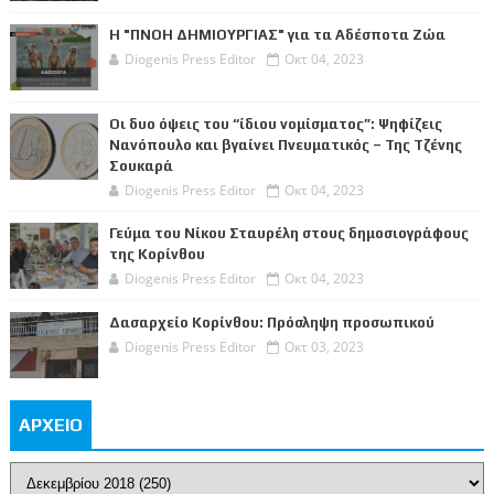
Η "ΠΝΟΗ ΔΗΜΙΟΥΡΓΙΑΣ" για τα Αδέσποτα Ζώα
Diogenis Press Editor
Οκτ 04, 2023
Οι δυο όψεις του “ίδιου νομίσματος”: Ψηφίζεις
Νανόπουλο και βγαίνει Πνευματικός – Της Τζένης
Σουκαρά
Diogenis Press Editor
Οκτ 04, 2023
Γεύμα του Νίκου Σταυρέλη στους δημοσιογράφους
της Κορίνθου
Diogenis Press Editor
Οκτ 04, 2023
Δασαρχείο Κορίνθου: Πρόσληψη προσωπικού
Diogenis Press Editor
Οκτ 03, 2023
ΑΡΧΕΙΟ