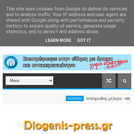
This site uses cookies from Google to deliver its services
and to analyze traffic. Your IP address and user-agent are
shared with Google along with performance and security
metrics to ensure quality of service, generate usage
statistics, and to detect and address abuse.
LEARN MORE
GOT IT
Η Κόρινθος μίλησε - Μεγαλε
ΚΟΡΙΝΘΙΑ