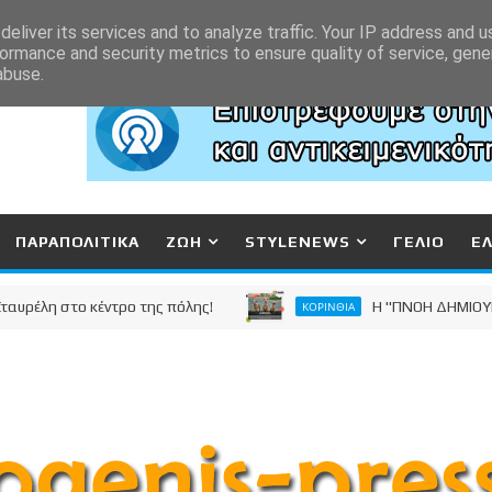
eliver its services and to analyze traffic. Your IP address and 
ormance and security metrics to ensure quality of service, gen
abuse.
ΠΑΡΑΠΟΛΙΤΙΚΑ
ΖΩΗ
STYLENEWS
ΓΕΛΙΟ
Ε
στο κέντρο της πόλης!
Η "ΠΝΟΗ ΔΗΜΙΟΥΡΓΙΑΣ" 
ΚΟΡΙΝΘΙΑ