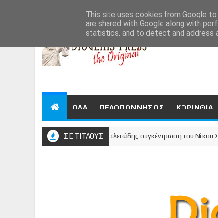
Aug 7, 2026
This site uses cookies from Google to d
are shared with Google along with perf
statistics, and to detect and address 
ΟΛΑ
ΠΕΛΟΠΟΝΝΗΣΟΣ
ΚΟΡΙΝΘΙΑ
Η Κόρινθος μίλησε - Μεγαλειώδης συγκέντρωση του Νίκου Σταυρέλη 
ΣΕ ΤΙΤΛΟΥΣ
Α