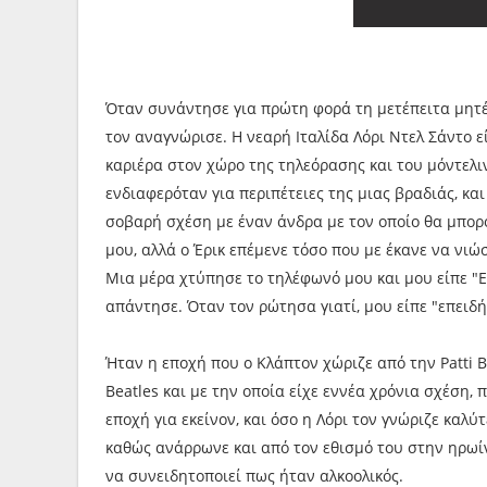
Όταν συνάντησε για πρώτη φορά τη μετέπειτα μητέρ
τον αναγνώρισε. Η νεαρή Ιταλίδα Λόρι Ντελ Σάντο ε
καριέρα στον χώρο της τηλεόρασης και του μόντελι
ενδιαφερόταν για περιπέτειες της μιας βραδιάς, κα
σοβαρή σχέση με έναν άνδρα με τον οποίο θα μπορ
μου, αλλά ο Έρικ επέμενε τόσο που με έκανε να νιώ
Μια μέρα χτύπησε το τηλέφωνό μου και μου είπε "Εί
απάντησε. Όταν τον ρώτησα γιατί, μου είπε "επειδή
Ήταν η εποχή που ο Κλάπτον χώριζε από την Patti B
Beatles και με την οποία είχε εννέα χρόνια σχέση,
εποχή για εκείνον, και όσο η Λόρι τον γνώριζε καλ
καθώς ανάρρωνε και από τον εθισμό του στην ηρωίν
να συνειδητοποιεί πως ήταν αλκοολικός.