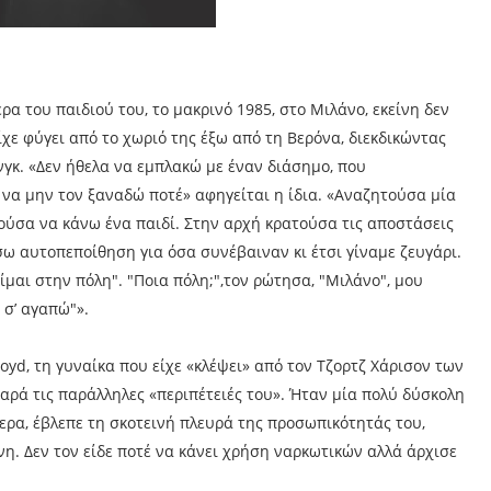
α του παιδιού του, το μακρινό 1985, στο Μιλάνο, εκείνη δεν
ίχε φύγει από το χωριό της έξω από τη Βερόνα, διεκδικώντας
νγκ. «Δεν ήθελα να εμπλακώ με έναν διάσημο, που
ι να μην τον ξαναδώ ποτέ» αφηγείται η ίδια. «Αναζητούσα μία
ούσα να κάνω ένα παιδί. Στην αρχή κρατούσα τις αποστάσεις
σω αυτοπεποίθηση για όσα συνέβαιναν κι έτσι γίναμε ζευγάρι.
μαι στην πόλη". "Ποια πόλη;",τον ρώτησα, "Μιλάνο", μου
 σ’ αγαπώ"».
oyd, τη γυναίκα που είχε «κλέψει» από τον Τζορτζ Χάρισον των
 παρά τις παράλληλες «περιπέτειές του». Ήταν μία πολύ δύσκολη
ύτερα, έβλεπε τη σκοτεινή πλευρά της προσωπικότητάς του,
η. Δεν τον είδε ποτέ να κάνει χρήση ναρκωτικών αλλά άρχισε