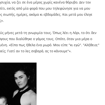
συχία, να ζει σε ένα μέρος χωρίς κανένα θόρυβο. Δεν τον
πίτι, εκτός από μία φορά που μου τηλεφώνησε για να μου
ς σιωπής, ημέρες, ακόμα κι εβδομάδες. Και μετά μου έλεγε
ς».
ς μήνες μετά τη γνωριμία τους. Όπως λέει η Λόρι, το ότι δεν
όγους που διαλύθηκε ο γάμος τους. Οπότε, όταν μια μέρα ο
ένη. «Είπα πως ήθελα ένα μωρό. Μου είπε "κι εγώ". "Αλήθεια;"
οείς; Γιατί αν το λες σοβαρά, ας το κάνουμε"».