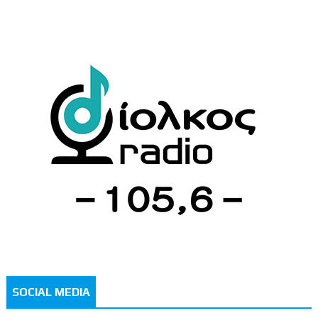
SOCIAL MEDIA