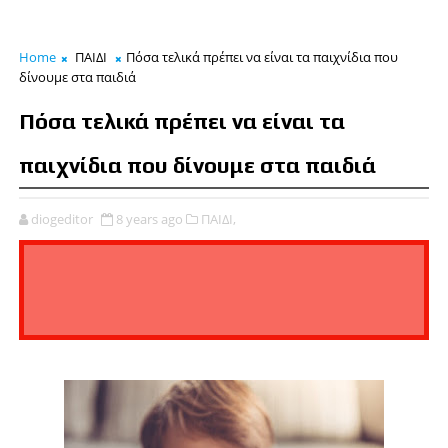
Home
ΠΑΙΔΙ
Πόσα τελικά πρέπει να είναι τα παιχνίδια που
δίνουμε στα παιδιά
Πόσα τελικά πρέπει να είναι τα
παιχνίδια που δίνουμε στα παιδιά
diogeditor
8 years ago
ΠΑΙΔΙ,