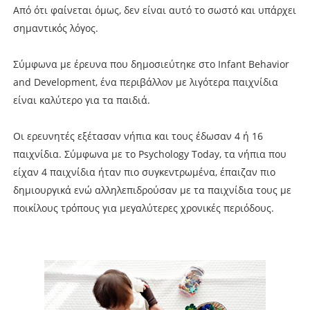
Από ότι φαίνεται όμως, δεν είναι αυτό το σωστό και υπάρχει
σημαντικός λόγος.
Σύμφωνα με έρευνα που δημοσιεύτηκε στο Infant Behavior
and Development, ένα περιβάλλον με λιγότερα παιχνίδια
είναι καλύτερο για τα παιδιά.
Οι ερευνητές εξέτασαν νήπια και τους έδωσαν 4 ή 16
παιχνίδια. Σύμφωνα με το Psychology Today, τα νήπια που
είχαν 4 παιχνίδια ήταν πιο συγκεντρωμένα, έπαιζαν πιο
δημιουργικά ενώ αλληλεπιδρούσαν με τα παιχνίδια τους με
ποικίλους τρόπους για μεγαλύτερες χρονικές περιόδους.