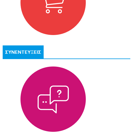
ΣΥΝΕΝΤΕΥΞΕΙΣ