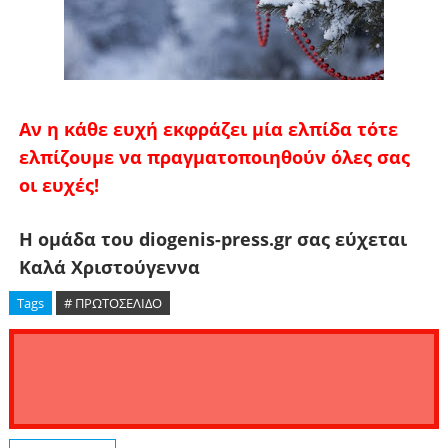
Αν η κάθε ευχή εκφράζει μία ελπίδα τότε
ελπίζουμε να πραγματοποιηθούν όλες σας
οι ευχές!
Η ομάδα του diogenis-press.gr σας εύχεται
Καλά Χριστούγεννα
Tags
# ΠΡΩΤΟΣΕΛΙΔΟ