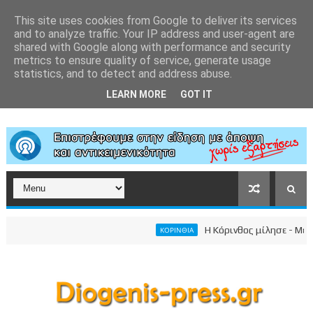
This site uses cookies from Google to deliver its services
and to analyze traffic. Your IP address and user-agent are
shared with Google along with performance and security
metrics to ensure quality of service, generate usage
statistics, and to detect and address abuse.
LEARN MORE
GOT IT
Η Κόρινθος μίλησε - Μεγαλε
ΚΟΡΙΝΘΙΑ