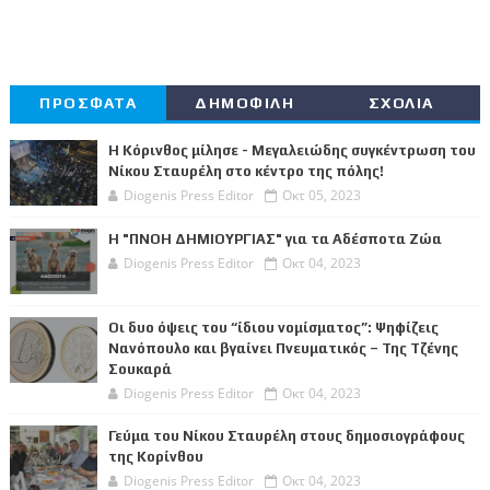
ΠΡΟΣΦΑΤΑ
ΔΗΜΟΦΙΛΗ
ΣΧΟΛΙΑ
Η Κόρινθος μίλησε - Μεγαλειώδης συγκέντρωση του
Νίκου Σταυρέλη στο κέντρο της πόλης!
Diogenis Press Editor
Οκτ 05, 2023
Η "ΠΝΟΗ ΔΗΜΙΟΥΡΓΙΑΣ" για τα Αδέσποτα Ζώα
Diogenis Press Editor
Οκτ 04, 2023
Οι δυο όψεις του “ίδιου νομίσματος”: Ψηφίζεις
Νανόπουλο και βγαίνει Πνευματικός – Της Τζένης
Σουκαρά
Diogenis Press Editor
Οκτ 04, 2023
Γεύμα του Νίκου Σταυρέλη στους δημοσιογράφους
της Κορίνθου
Diogenis Press Editor
Οκτ 04, 2023