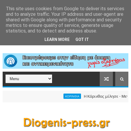
This site uses cookies from Google to deliver its services
and to analyze traffic. Your IP address and user-agent are
shared with Google along with performance and security
metrics to ensure quality of service, generate usage
statistics, and to detect and address abuse.
LEARN MORE
GOT IT
Η Κόρινθος μίλησε - Μεγαλει
ΚΟΡΙΝΘΙΑ