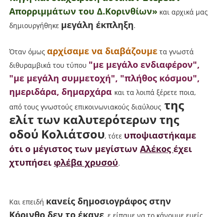
Απορριμμάτων του Δ.Κορινθίων»
και αρχικά μας
μεγάλη έκπληξη
δημιουργήθηκε
.
αρχίσαμε να διαβάζουμε
Όταν όμως
τα γνωστά
"με μεγάλο ενδιαφέρον",
διθυραμβικά του τύπου
"με μεγάλη συμμετοχή", "πλήθος κόσμου",
ημεριδάρα, δημαρχάρα
και τα λοιπά ξέρετε ποια,
της
από τους γνωστούς επικοινωνιακούς διαύλους
ελίτ των καλυτερότερων της
οδού Κολιάτσου
υποψιαστήκαμε
, τότε
ότι ο μέγιστος των μεγίστων
Αλέκος
έχει
χτυπήσει
φλέβα χρυσού
.
κανείς δημοσιογράφος στην
Και επειδή
Κόρινθο δεν το έκανε
, ε είπαμε να το κάνουμε εμείς.