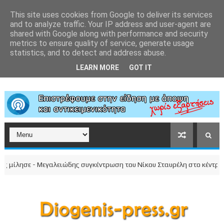
This site uses cookies from Google to deliver its services
and to analyze traffic. Your IP address and user-agent are
shared with Google along with performance and security
metrics to ensure quality of service, generate usage
statistics, and to detect and address abuse.
LEARN MORE
GOT IT
 Μεγαλειώδης συγκέντρωση του Νίκου Σταυρέλη στο κέντρο της πόλης!