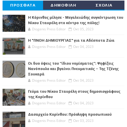
ΠΡΟΣΦΑΤΑ
ΔΗΜΟΦΙΛΗ
ΣΧΟΛΙΑ
Η Κόρινθος μίλησε - Μεγαλειώδης συγκέντρωση του
Νίκου Σταυρέλη στο κέντρο της πόλης!
Diogenis Press Editor
Οκτ 05, 2023
Η "ΠΝΟΗ ΔΗΜΙΟΥΡΓΙΑΣ" για τα Αδέσποτα Ζώα
Diogenis Press Editor
Οκτ 04, 2023
Οι δυο όψεις του “ίδιου νομίσματος”: Ψηφίζεις
Νανόπουλο και βγαίνει Πνευματικός – Της Τζένης
Σουκαρά
Diogenis Press Editor
Οκτ 04, 2023
Γεύμα του Νίκου Σταυρέλη στους δημοσιογράφους
της Κορίνθου
Diogenis Press Editor
Οκτ 04, 2023
Δασαρχείο Κορίνθου: Πρόσληψη προσωπικού
Diogenis Press Editor
Οκτ 03, 2023