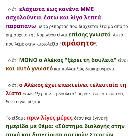
ελάχιστα έως κανένα ΜΜΕ
Το ότι
ασχολούνται έστω και λίγα λεπτά
παραπάνω
με το ρεπορτάζ που διαχέεται έτοιμο από το
επίσης γνωστό
Δημαρχείο της Κορίνθου είναι
. Αυτό
αμάσητο
που λέμε στην κυριολεξία "
".
ΜΟΝΟ ο Αλέκος "ξέρει τη δουλειά"
Το ότι
είναι
και αυτό γνωστό
και πολλαπλώς διακηρυγμένο.
ο Αλέκος έχει επεκτείνει τελευταία τη
Το ότι
λίστα
όσων "ξέρουν τη δουλειά" πέραν του εαυτού του,
δεν το γνωρίζαμε.
πριν λίγες μέρες
η
Το είδαμε
όταν και έγινε
ημερίδα με θέμα: «Σύστημα διαλογής στην
πηγή και διαχείριση αστικών Στερεών