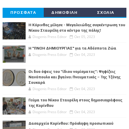
ΠΡΟΣΦΑΤΑ
ΔΗΜΟΦΙΛΗ
ΣΧΟΛΙΑ
Η Κόρινθος μίλησε - Μεγαλειώδης συγκέντρωση του
Νίκου Σταυρέλη στο κέντρο της πόλης!
Diogenis Press Editor
Οκτ 05, 2023
Η "ΠΝΟΗ ΔΗΜΙΟΥΡΓΙΑΣ" για τα Αδέσποτα Ζώα
Diogenis Press Editor
Οκτ 04, 2023
Οι δυο όψεις του “ίδιου νομίσματος”: Ψηφίζεις
Νανόπουλο και βγαίνει Πνευματικός – Της Τζένης
Σουκαρά
Diogenis Press Editor
Οκτ 04, 2023
Γεύμα του Νίκου Σταυρέλη στους δημοσιογράφους
της Κορίνθου
Diogenis Press Editor
Οκτ 04, 2023
Δασαρχείο Κορίνθου: Πρόσληψη προσωπικού