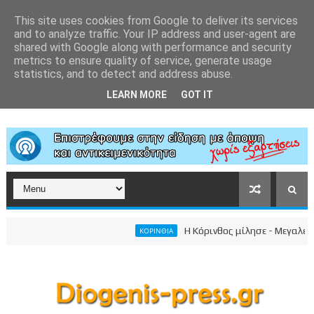
This site uses cookies from Google to deliver its services
and to analyze traffic. Your IP address and user-agent are
shared with Google along with performance and security
metrics to ensure quality of service, generate usage
statistics, and to detect and address abuse.
LEARN MORE
GOT IT
Η Κόρινθος μίλησε - Μεγαλειώδης 
ΚΟΡΙΝΘΙΑ