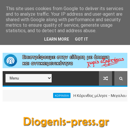
This site uses cookies from Google to deliver its services
and to analyze traffic. Your IP address and user-agent are
shared with Google along with performance and security
metrics to ensure quality of service, generate usage
statistics, and to detect and address abuse.
LEARN MORE
GOT IT
Η Κόρινθος μίλησε - Μεγαλειώδης 
ΚΟΡΙΝΘΙΑ