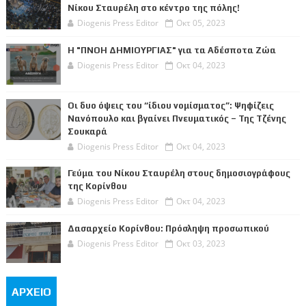
Νίκου Σταυρέλη στο κέντρο της πόλης!
Diogenis Press Editor
Οκτ 05, 2023
Η "ΠΝΟΗ ΔΗΜΙΟΥΡΓΙΑΣ" για τα Αδέσποτα Ζώα
Diogenis Press Editor
Οκτ 04, 2023
Οι δυο όψεις του “ίδιου νομίσματος”: Ψηφίζεις
Νανόπουλο και βγαίνει Πνευματικός – Της Τζένης
Σουκαρά
Diogenis Press Editor
Οκτ 04, 2023
Γεύμα του Νίκου Σταυρέλη στους δημοσιογράφους
της Κορίνθου
Diogenis Press Editor
Οκτ 04, 2023
Δασαρχείο Κορίνθου: Πρόσληψη προσωπικού
Diogenis Press Editor
Οκτ 03, 2023
ΑΡΧΕΙΟ