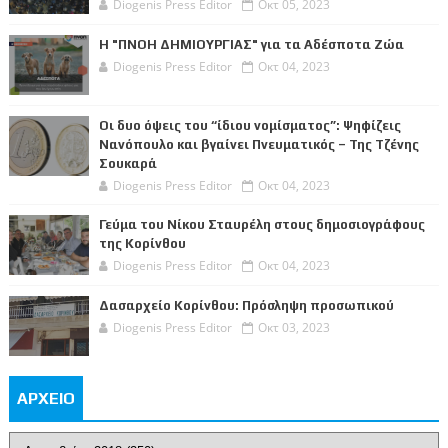
Diogenis Press Editor
Οκτ 05, 2023
Η "ΠΝΟΗ ΔΗΜΙΟΥΡΓΙΑΣ" για τα Αδέσποτα Ζώα
Diogenis Press Editor
Οκτ 04, 2023
Οι δυο όψεις του “ίδιου νομίσματος”: Ψηφίζεις
Νανόπουλο και βγαίνει Πνευματικός – Της Τζένης
Σουκαρά
Diogenis Press Editor
Οκτ 04, 2023
Γεύμα του Νίκου Σταυρέλη στους δημοσιογράφους
της Κορίνθου
Diogenis Press Editor
Οκτ 04, 2023
Δασαρχείο Κορίνθου: Πρόσληψη προσωπικού
Diogenis Press Editor
Οκτ 03, 2023
ΑΡΧΕΙΟ