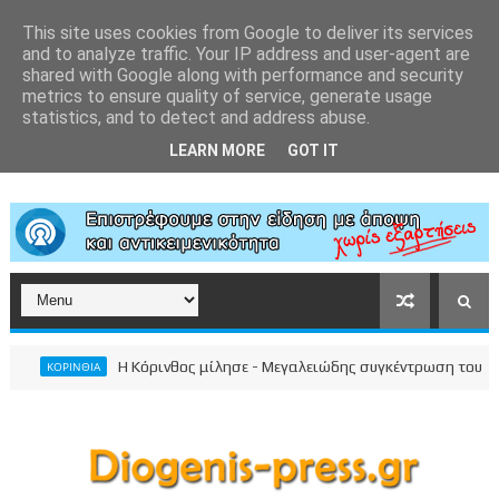
This site uses cookies from Google to deliver its services
and to analyze traffic. Your IP address and user-agent are
shared with Google along with performance and security
metrics to ensure quality of service, generate usage
statistics, and to detect and address abuse.
LEARN MORE
GOT IT
Η Κόρινθος μίλησε - Μεγαλειώδης συγκέντρωση του Νίκου Σ
ΚΟΡΙΝΘΙΑ