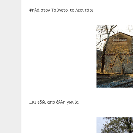
Ψηλά στον Ταΰγετο, το Λεοντάρι
…Κι εδώ, από άλλη γωνία