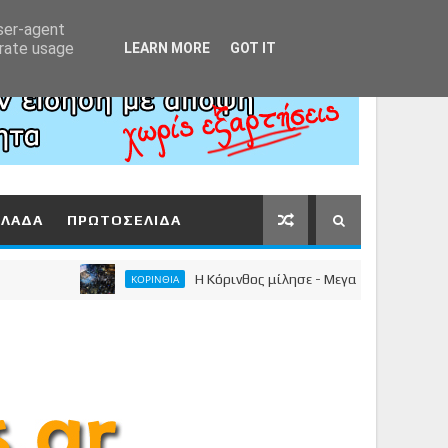
Αρχική
About
Contact
user-agent
erate usage
LEARN MORE
GOT IT
ΛΛΑΔΑ
ΠΡΩΤΟΣΕΛΙΔΑ
Η Κόρινθος μίλησε - Μεγαλειώδης συγκέντρωση τ
ΚΟΡΙΝΘΙΑ