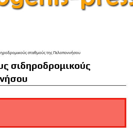
σιδηροδρομικούς σταθμούς της Πελοποννήσου
ους σιδηροδρομικούς
ννήσου