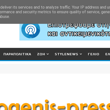
eliver its services and to analyze traffic. Your IP address and 
ormance and security metrics to ensure quality of service, gen
abuse.
ΠΑΡΑΠΟΛΙΤΙΚΑ
ΖΩΗ
STYLENEWS
ΓΕΛΙΟ
Ε