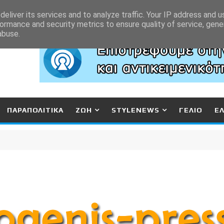
eliver its services and to analyze traffic. Your IP address and 
ormance and security metrics to ensure quality of service, gen
abuse.
ΠΑΡΑΠΟΛΙΤΙΚΑ
ΖΩΗ
STYLENEWS
ΓΕΛΙΟ
Ε