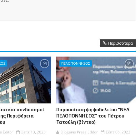
Περισσότερα
ΣΟΣ
ΠΕΛΟΠΟΝΝΗΣΟΣ
πα και συνδυασμοί
Παρουσίαση ψηφοδελτίου "ΝΕΑ
της Περιφέρεια
ΠΕΛΟΠΟΝΝΗΣΟΣ" του Πέτρου
ου
Τατούλη (βίντεο)
s Editor
Σεπτ 13, 2023
Diogenis Press Editor
Σεπτ 06, 2023