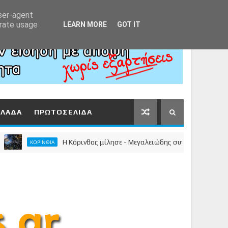
Αρχική
About
Contact
user-agent
erate usage
LEARN MORE
GOT IT
ΛΛΑΔΑ
ΠΡΩΤΟΣΕΛΙΔΑ
Η Κόρινθος μίλησε - Μεγαλειώδης συγκέντρωση του Νίκου 
ΚΟΡΙΝΘΙΑ