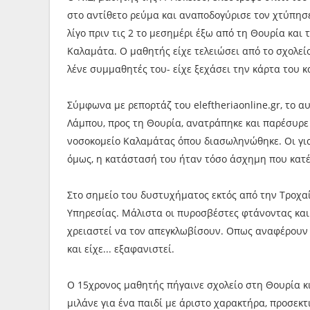
στο αντίθετο ρεύμα και αναποδογύρισε τον χτύπησ
λίγο πριν τις 2 το μεσημέρι έξω από τη Θουρία και
Καλαμάτα. Ο μαθητής είχε τελειώσει από το σχολείο
λένε συμμαθητές του- είχε ξεχάσει την κάρτα του κ
Σύμφωνα με ρεπορτάζ του eleftheriaonline.gr, το 
Λάμπου, προς τη Θουρία, ανατράπηκε και παρέσυρε
νοσοκομείο Καλαμάτας όπου διασωληνώθηκε. Οι για
όμως, η κατάστασή του ήταν τόσο άσχημη που κατέ
Στο σημείο του δυστυχήματος εκτός από την Τροχ
Υπηρεσίας. Μάλιστα οι πυροσβέστες φτάνοντας και
χρειαστεί να τον απεγκλωβίσουν. Οπως αναφέρουν μ
και είχε... εξαφανιστεί.
Ο 15χρονος μαθητής πήγαινε σχολείο στη Θουρία κι
μιλάνε για ένα παιδί με άριστο χαρακτήρα, προσεκτ