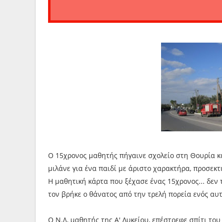
Ο 15χρονος μαθητής πήγαινε σχολείο στη Θουρία κι
μιλάνε για ένα παιδί με άριστο χαρακτήρα, προσεκτ
Η μαθητική κάρτα που ξέχασε ένας 15χρονος... δεν 
τον βρήκε ο θάνατος από την τρελή πορεία ενός αυ
Ο Ν.Δ, μαθητής της Α' Λυκείου, επέστρεφε σπίτι το