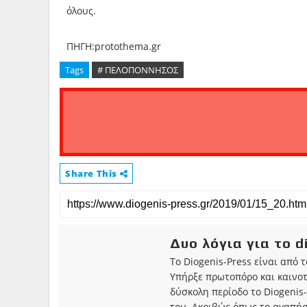
όλους.
ΠΗΓΗ:protothema.gr
Tags
# ΠΕΛΟΠΟΝΝΗΣΟΣ
Share This
Δυο λόγια για το d
Το Diogenis-Press είναι από 
Υπήρξε πρωτοπόρο και καινο
δύσκολη περίοδο το Diogenis-
του. Ακριβώς όπως το αγαπήσ