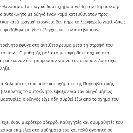
ε θανάσιμα. Το τραγικό δυστύχημα συνέβη την Παρασκευή,
 το αυτοκίνητο με οδηγό έναν Ρομά κατευθυνόταν προς
 και κατά τραγική ειρωνεία δεν πήρε το λεωφορείο γιατί -όπως
αι φοβήθηκε μη γίνει έλεγχος και τον κατεβάσουν.
αυτοκίνητο έφυγε στο αντίθετο ρεύμα μετά τη στροφή του
 το παιδί. Ο μαθητής μάλιστα μεταφέρθηκε αρχικά στο
τροί έκαναν ό,τι μπορούσαν για να τον σώσουν. Δυστυχώς
ληξε.
αία Καλαμάτας έσπευσαν και οχήματα της Πυροσβεστικής
 βλέποντας το αυτοκίνητο, έψαξαν για τον οδηγό μήπως
αρτυρίες, ο οδηγός είχε ήδη συρθεί έξω από το όχημά του
 έχει έναν μικρότερο αδερφό. Καθηγητές και συμμαθητές του
ικό και επιμελές στα μαθήματά του και πολύ αγαπητό σε