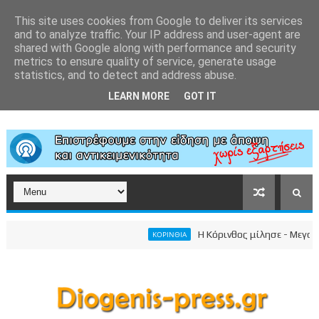
This site uses cookies from Google to deliver its services
and to analyze traffic. Your IP address and user-agent are
shared with Google along with performance and security
metrics to ensure quality of service, generate usage
statistics, and to detect and address abuse.
LEARN MORE
GOT IT
Η Κόρινθος μίλησε - Μεγαλειώδ
ΚΟΡΙΝΘΙΑ