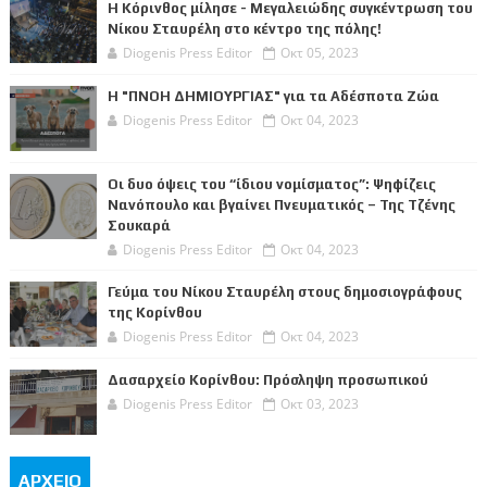
Η Κόρινθος μίλησε - Μεγαλειώδης συγκέντρωση του
Νίκου Σταυρέλη στο κέντρο της πόλης!
Diogenis Press Editor
Οκτ 05, 2023
Η "ΠΝΟΗ ΔΗΜΙΟΥΡΓΙΑΣ" για τα Αδέσποτα Ζώα
Diogenis Press Editor
Οκτ 04, 2023
Οι δυο όψεις του “ίδιου νομίσματος”: Ψηφίζεις
Νανόπουλο και βγαίνει Πνευματικός – Της Τζένης
Σουκαρά
Diogenis Press Editor
Οκτ 04, 2023
Γεύμα του Νίκου Σταυρέλη στους δημοσιογράφους
της Κορίνθου
Diogenis Press Editor
Οκτ 04, 2023
Δασαρχείο Κορίνθου: Πρόσληψη προσωπικού
Diogenis Press Editor
Οκτ 03, 2023
ΑΡΧΕΙΟ