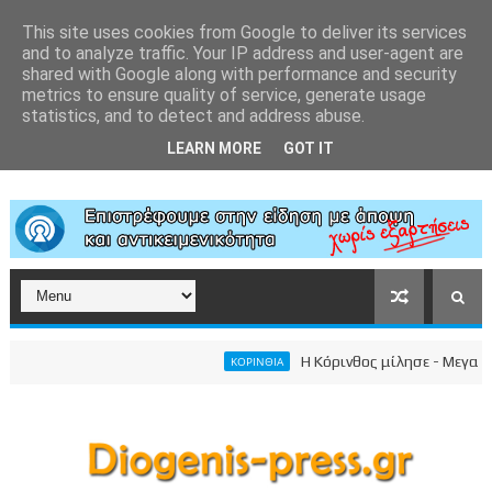
This site uses cookies from Google to deliver its services
and to analyze traffic. Your IP address and user-agent are
shared with Google along with performance and security
metrics to ensure quality of service, generate usage
statistics, and to detect and address abuse.
LEARN MORE
GOT IT
Η Κόρινθος μίλησε - Μεγαλειώδ
ΚΟΡΙΝΘΙΑ