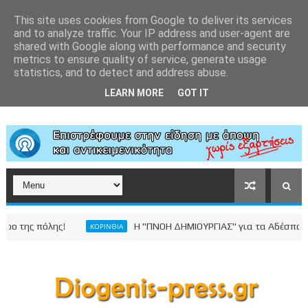
This site uses cookies from Google to deliver its services
and to analyze traffic. Your IP address and user-agent are
shared with Google along with performance and security
metrics to ensure quality of service, generate usage
statistics, and to detect and address abuse.
LEARN MORE
GOT IT
ης πόλης!
Η "ΠΝΟΗ ΔΗΜΙΟΥΡΓΙΑΣ" για τα Αδέσποτα Ζώ
ΚΟΡΙΝΘΙΑ