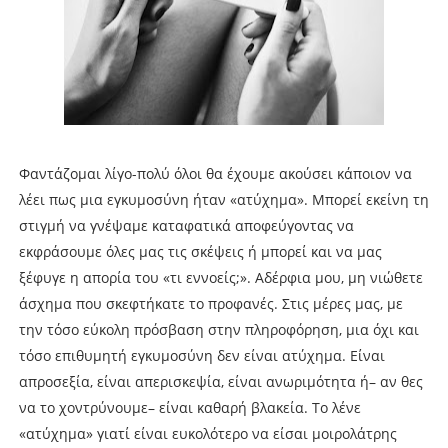
Φαντάζομαι λίγο-πολύ όλοι θα έχουμε ακούσει κάποιον να
λέει πως μια εγκυμοσύνη ήταν «ατύχημα». Μπορεί εκείνη τη
στιγμή να γνέψαμε καταφατικά αποφεύγοντας να
εκφράσουμε όλες μας τις σκέψεις ή μπορεί και να μας
ξέφυγε η απορία του «τι εννοείς;». Αδέρφια μου, μη νιώθετε
άσχημα που σκεφτήκατε το προφανές. Στις μέρες μας, με
την τόσο εύκολη πρόσβαση στην πληροφόρηση, μια όχι και
τόσο επιθυμητή εγκυμοσύνη δεν είναι ατύχημα. Είναι
απροσεξία, είναι απερισκεψία, είναι ανωριμότητα ή– αν θες
να το χοντρύνουμε– είναι καθαρή βλακεία. Το λένε
«ατύχημα» γιατί είναι ευκολότερο να είσαι μοιρολάτρης