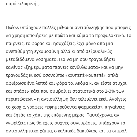
παρά ειλικρινής.
Πλέον, υπάρχουν πολλές μέθοδοι αντισύλληψης που μπορείς
να χρησιμοποιήσεις με πρώτο και κύριο το προφυλακτικό. Το
παίρνεις, το φοράς και ησυχάζεις. Όχι μόνο από μια
ανεπιθύμητη εγκυμοσύνη αλλά κι από σεξουαλικώς
μεταδιδόμενα νοσήματα. Για να μη σου τραγουδήσει
κανένας «ξημερώματα πιάνεις κονδυλώματα» και να μην
τραγουδάς κι εσύ οσονούπω «κουπεπέ-κουπεπέ», απλά
αφιέρωσε ένα λεπτό και φόρα το. Ακόμα κι αν είστε άτυχοι
και σπάσει- κάτι που συμβαίνει στατιστικά στο 2-3% των
περιπτώσεων– η αντισύλληψη δεν τελειώνει εκεί. Ανοίγεις
το google, γράφεις «εφημερεύοντα φαρμακεία», πηγαίνεις
και ζητάς το χάπι της επόμενης μέρας. Ταυτόχρονα, αν
γνωρίζεις πως θα έχεις συχνές συνευρέσεις, υπάρχουν τα
αντισυλληπτικά χάπια, ο κολπικός δακτύλιος και τα σπιράλ