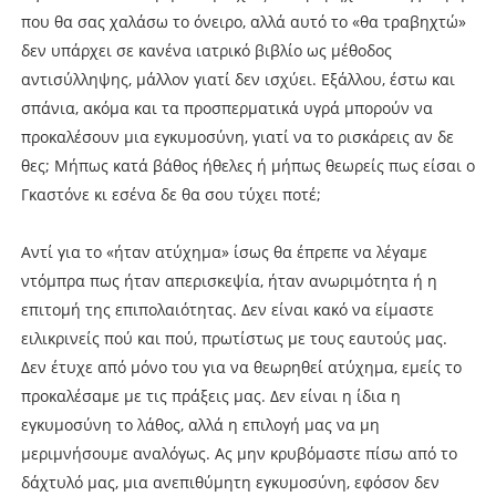
που θα σας χαλάσω το όνειρο, αλλά αυτό το «θα τραβηχτώ»
δεν υπάρχει σε κανένα ιατρικό βιβλίο ως μέθοδος
αντισύλληψης, μάλλον γιατί δεν ισχύει. Εξάλλου, έστω και
σπάνια, ακόμα και τα προσπερματικά υγρά μπορούν να
προκαλέσουν μια εγκυμοσύνη, γιατί να το ρισκάρεις αν δε
θες; Μήπως κατά βάθος ήθελες ή μήπως θεωρείς πως είσαι ο
Γκαστόνε κι εσένα δε θα σου τύχει ποτέ;
Αντί για το «ήταν ατύχημα» ίσως θα έπρεπε να λέγαμε
ντόμπρα πως ήταν απερισκεψία, ήταν ανωριμότητα ή η
επιτομή της επιπολαιότητας. Δεν είναι κακό να είμαστε
ειλικρινείς πού και πού, πρωτίστως με τους εαυτούς μας.
Δεν έτυχε από μόνο του για να θεωρηθεί ατύχημα, εμείς το
προκαλέσαμε με τις πράξεις μας. Δεν είναι η ίδια η
εγκυμοσύνη το λάθος, αλλά η επιλογή μας να μη
μεριμνήσουμε αναλόγως. Ας μην κρυβόμαστε πίσω από το
δάχτυλό μας, μια ανεπιθύμητη εγκυμοσύνη, εφόσον δεν