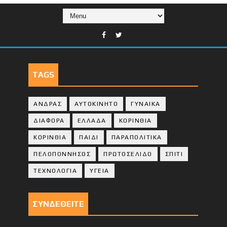
TAGS
ΑΝΔΡΑΣ
ΑΥΤΟΚΙΝΗΤΟ
ΓΥΝΑΙΚΑ
ΔΙΑΦΟΡΑ
ΕΛΛΑΔΑ
ΚΟΡΙΝΘΙΑ
ΚΟΡΙΝΘΙA
ΠΑΙΔΙ
ΠΑΡΑΠΟΛΙΤΙΚΑ
ΠΕΛΟΠΟΝΝΗΣΟΣ
ΠΡΩΤΟΣΕΛΙΔΟ
ΣΠΙΤΙ
ΤΕΧΝΟΛΟΓΙΑ
ΥΓΕΙΑ
ΣΥΝΔΕΘΕΙΤΕ