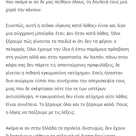
που ακόμα κι αν δε μας πείθουν όλους, τη δουλειά τους μια
χαρά την κάνουν.
Συνεπώς, αυτή η ατάκα «έγκυος κατά λάθος» είναι και λίγο
μια σύγχρονη μπούρδα, έτσι; Δεν ήταν κατά λάθος. Όλοι
ξέρουμε πώς γίνονται τα παιδιά κι ότι δεν τα φέρνει ο
πελαργός. Όλοι έχουμε την ίδια ή έστω παρόμοια πρόσβαση
στη γνώση αλλά και στην προστασία. Αν λοιπόν, πάνω στην
κάψα σας δεν πάρετε τις απαιτούμενες προφυλάξεις, δε
γίνεται η πιθανή εγκυμοσύνη «ατύχημα». Εσείς ήσασταν
δυο ανώριμοι τύποι που συνέχισαν την απερισκεψία τους
μιας που δε σκέφτηκαν ούτε την εκ των υστέρων
αντισύλληψη. Η εγκυμοσύνη δεν είναι ατύχημα ούτε λάθος.
Είναι συνέπεια. Το ξέρουμε όλοι και το ξέρουμε καλά. Ποιος
ο λόγος να παίζουμε με τις λέξεις;
Ακόμα κι αν στην Ελλάδα τα σχολεία, δυστυχώς, δεν έχουν
διδασκόμενο μάθημα τη σεξουαλική διαπαιδαγώγηση,