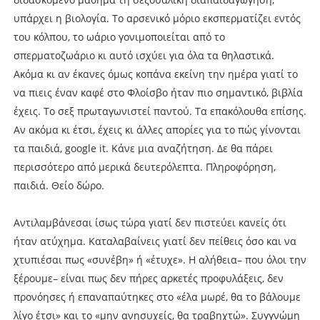
υπάρχει η βιολογία. Το αρσενικό μόριο εκσπερματίζει εντός
του κόλπου, το ωάριο γονιμοποιείται από το
σπερματοζωάριο κι αυτό ισχύει για όλα τα θηλαστικά.
Ακόμα κι αν έκανες όμως κοπάνα εκείνη την ημέρα γιατί το
να πιεις έναν καφέ στο Φλοίσβο ήταν πιο σημαντικό, βιβλία
έχεις. Το σεξ πρωταγωνιστεί παντού. Τα επακόλουθα επίσης.
Αν ακόμα κι έτσι, έχεις κι άλλες απορίες για το πώς γίνονται
τα παιδιά, google it. Κάνε μια αναζήτηση. Δε θα πάρει
περισσότερο από μερικά δευτερόλεπτα. Πληροφόρηση,
παιδιά. Θείο δώρο.
Αντιλαμβάνεσαι ίσως τώρα γιατί δεν πιστεύει κανείς ότι
ήταν ατύχημα. Καταλαβαίνεις γιατί δεν πείθεις όσο και να
χτυπιέσαι πως «συνέβη» ή «έτυχε». Η αλήθεια– που όλοι την
ξέρουμε– είναι πως δεν πήρες αρκετές προφυλάξεις, δεν
προνόησες ή επαναπαύτηκες στο «έλα μωρέ, θα το βάλουμε
λίγο έτσι» και το «μην ανησυχείς, θα τραβηχτώ». Συγγνώμη