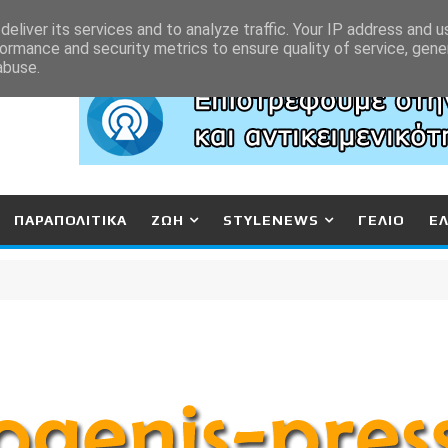
eliver its services and to analyze traffic. Your IP address and 
ormance and security metrics to ensure quality of service, gen
abuse.
ΠΑΡΑΠΟΛΙΤΙΚΑ
ΖΩΗ
STYLENEWS
ΓΕΛΙΟ
Ε