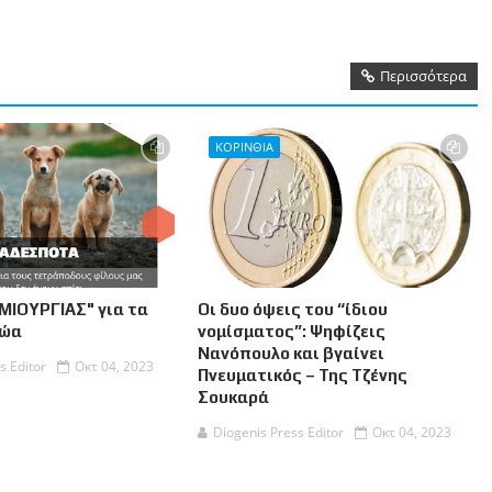
Περισσότερα
ΚΟΡΙΝΘΙΑ
ΜΙΟΥΡΓΙΑΣ" για τα
Οι δυο όψεις του “ίδιου
Ζώα
νομίσματος”: Ψηφίζεις
Νανόπουλο και βγαίνει
s Editor
Οκτ 04, 2023
Πνευματικός – Της Τζένης
Σουκαρά
Diogenis Press Editor
Οκτ 04, 2023