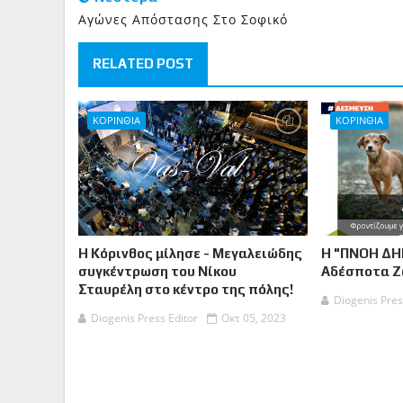
Αγώνες Απόστασης Στο Σοφικό
RELATED POST
ΚΟΡΙΝΘΙΑ
ΚΟΡΙΝΘΙΑ
Η Κόρινθος μίλησε - Μεγαλειώδης
Η "ΠΝΟΗ ΔΗ
συγκέντρωση του Νίκου
Αδέσποτα 
Σταυρέλη στο κέντρο της πόλης!
Diogenis Pres
Diogenis Press Editor
Οκτ 05, 2023