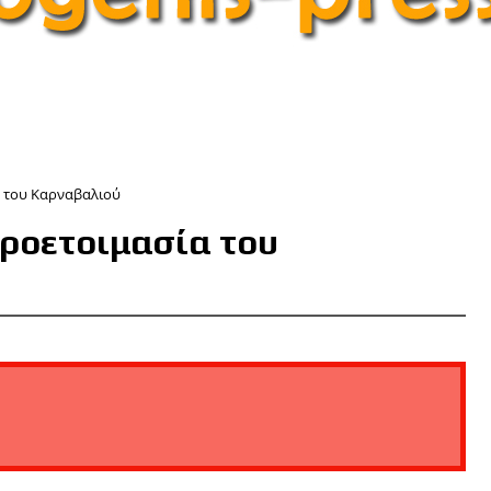
α του Καρναβαλιού
προετοιμασία του