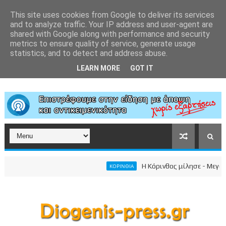
This site uses cookies from Google to deliver its services
and to analyze traffic. Your IP address and user-agent are
shared with Google along with performance and security
metrics to ensure quality of service, generate usage
statistics, and to detect and address abuse.
LEARN MORE
GOT IT
Η Κόρινθος μίλησε - Μεγαλειώ
ΚΟΡΙΝΘΙΑ