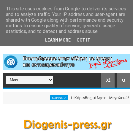
This site uses cookies from Google to deliver its services
and to analyze traffic. Your IP address and user-agent are
shared with Google along with performance and security
metrics to ensure quality of service, generate usage
statistics, and to detect and address abuse.
LEARN MORE
GOT IT
Η Κόρινθος μίλησε - Μεγαλειώδης συγ
ΚΟΡΙΝΘΙΑ