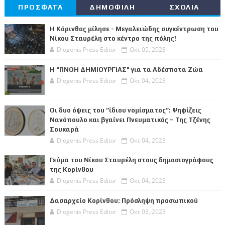
ΠΡΟΣΦΑΤΑ
ΔΗΜΟΦΙΛΗ
ΣΧΟΛΙΑ
Η Κόρινθος μίλησε - Μεγαλειώδης συγκέντρωση του
Νίκου Σταυρέλη στο κέντρο της πόλης!
Diogenis Press Editor
Οκτ 05, 2023
Η "ΠΝΟΗ ΔΗΜΙΟΥΡΓΙΑΣ" για τα Αδέσποτα Ζώα
Diogenis Press Editor
Οκτ 04, 2023
Οι δυο όψεις του “ίδιου νομίσματος”: Ψηφίζεις
Νανόπουλο και βγαίνει Πνευματικός – Της Τζένης
Σουκαρά
Diogenis Press Editor
Οκτ 04, 2023
Γεύμα του Νίκου Σταυρέλη στους δημοσιογράφους
της Κορίνθου
Diogenis Press Editor
Οκτ 04, 2023
Δασαρχείο Κορίνθου: Πρόσληψη προσωπικού
Diogenis Press Editor
Οκτ 03, 2023