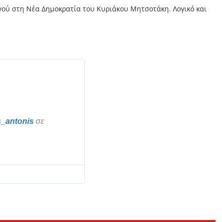
ού στη Νέα Δημοκρατία του Κυριάκου Μητσοτάκη. Λογικό και
_antonis
 σε 
Π
λ
η
ρ
ο
φ
ο
ρ
ί