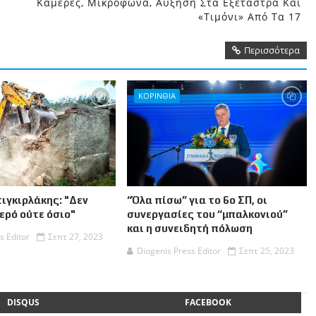
Κάμερες, Μικρόφωνα, Αύξηση Στα Εξέταστρα Και
η
μ
«τιμόνι» Από Τα 17
ί
σ
Περισσότερα
ε
ι
ς
τ
ΚΟΡΙΝΘΙΑ
ο
υ
T
w
i
t
t
ιγκιρλάκης: "Δεν
“Όλα πίσω” για το 6ο ΣΠ, οι
e
ιερό ούτε όσιο"
συνεργασίες του “μπαλκονιού”
r
και η συνειδητή πόλωση
s Editor
Σεπτ 27, 2023
Diogenis Press Editor
Σεπτ 25, 2023
DISQUS
FACEBOOK