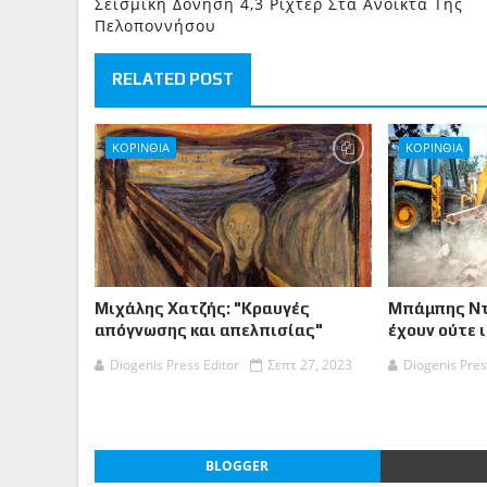
Σεισμική Δόνηση 4,3 Ρίχτερ Στα Ανοικτά Της
Πελοποννήσου
RELATED POST
ΚΟΡΙΝΘΙA
ΚΟΡΙΝΘΙΑ
Μιχάλης Χατζής: "Κραυγές
Μπάμπης Ντ
απόγνωσης και απελπισίας"
έχουν ούτε 
Diogenis Press Editor
Σεπτ 27, 2023
Diogenis Pres
BLOGGER