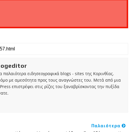
ε
ς
κ
α
ι
α
π
ό
ρ
ρ
η
iogeditor
τ
ο
τα παλαιότερα ειδησεογραφικά blogs - sites της Κορινθίας.
γ
τόμο με αμεσότητα προς τους αναγνώστες του. Μετά από μια
ι
Press επιστρέφει στις ρίζες του ξαναβρίσκοντας την πυξίδα
α
ατε.
τ
ι
ς
Δ
ι
α
Παλαιότερα
φ