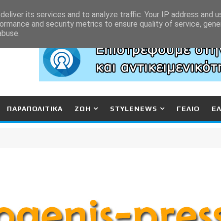
eliver its services and to analyze traffic. Your IP address and 
ormance and security metrics to ensure quality of service, gen
abuse.
ΠΑΡΑΠΟΛΙΤΙΚΑ
ΖΩΗ
STYLENEWS
ΓΕΛΙΟ
Ε