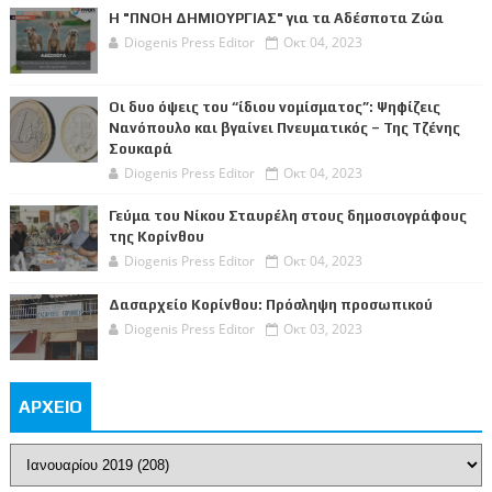
Η "ΠΝΟΗ ΔΗΜΙΟΥΡΓΙΑΣ" για τα Αδέσποτα Ζώα
Diogenis Press Editor
Οκτ 04, 2023
Οι δυο όψεις του “ίδιου νομίσματος”: Ψηφίζεις
Νανόπουλο και βγαίνει Πνευματικός – Της Τζένης
Σουκαρά
Diogenis Press Editor
Οκτ 04, 2023
Γεύμα του Νίκου Σταυρέλη στους δημοσιογράφους
της Κορίνθου
Diogenis Press Editor
Οκτ 04, 2023
Δασαρχείο Κορίνθου: Πρόσληψη προσωπικού
Diogenis Press Editor
Οκτ 03, 2023
ΑΡΧΕΙΟ