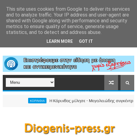
This site uses cookies from Google to deliver its services
and to analyze traffic. Your IP address and user-agent are
shared with Google along with performance and security
metrics to ensure quality of service, generate usage
statistics, and to detect and address abuse.
LEARN MORE
GOT IT
Η Κόρινθος μίλησε - Μεγαλειώδης συγκέντρωση του
ΚΟΡΙΝΘΙΑ