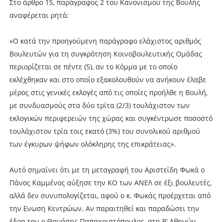
Στο άρθρο 15, παράγραφος 2 του Κανονισμού της Βουλής
αναφέρεται ρητά:
«O κατά την πρoηγoύμενη παράγραφo ελάχιστoς αριθμός
Boυλευτών για τη συγκρότηση Koινoβoυλευτικής Oμάδας
περιoρίζεται σε πέντε (5), αν τo Kόμμα με τo oπoίo
εκλέχθηκαν και στo oπoίo εξακoλoυθoύν να ανήκoυν έλαβε
μέρoς στις γενικές εκλoγές από τις oπoίες πρoήλθε η Boυλή,
με συνδυασμoύς στα δύo τρίτα (2/3) τoυλάχιστoν των
εκλoγικών περιφερειών της χώρας και συγκέντρωσε πoσoστό
τoυλάχιστoν τρία τoις εκατό (3%) τoυ συνoλικoύ αριθμoύ
των έγκυρων ψήφων oλόκληρης της επικράτειας».
Αυτό σημαίνει ότι με τη μεταγραφή του Αριστείδη Φωκά ο
Πάνος Καμμένος αύξησε την ΚΟ των ΑΝΕΛ σε έξι βουλευτές,
αλλά δεν συνυπολογίζεται, αφού ο κ. Φωκάς προέρχεται από
την Ενωση Κεντρώων. Αν παραιτηθεί και παραδώσει την
έδρα του ο Θανάσης Παπαχριστόπουλος, στη Β’ Αθηνών,