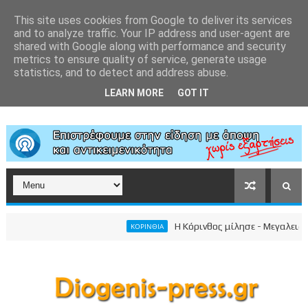
This site uses cookies from Google to deliver its services
and to analyze traffic. Your IP address and user-agent are
shared with Google along with performance and security
metrics to ensure quality of service, generate usage
statistics, and to detect and address abuse.
LEARN MORE
GOT IT
Η Κόρινθος μίλησε - Μεγαλειώδης σ
ΚΟΡΙΝΘΙΑ