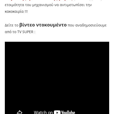
ετοιμότητα του μηχανισμού να αντιμετωπίσει την
κακοκαιρία !!!
βίντεο ντοκουμέντο
Δείτε το
που αναδημοσιεύουμε
από το TV SUPER :