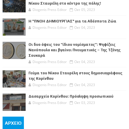
Νίκου Σταυρέλη στο κέντρο της πόλης!
Diogenis Press Editor
Οκτ 05, 2023
Η "ΠΝΟΗ ΔΗΜΙΟΥΡΓΙΑΣ" για τα Αδέσποτα Ζώα
Diogenis Press Editor
Οκτ 04, 2023
Οι δυο όψεις του “ίδιου νομίσματος”: Ψηφίζεις
Νανόπουλο και βγαίνει Πνευματικός – Της Τζένης
Σουκαρά
Diogenis Press Editor
Οκτ 04, 2023
Γεύμα του Νίκου Σταυρέλη στους δημοσιογράφους
της Κορίνθου
Diogenis Press Editor
Οκτ 04, 2023
Δασαρχείο Κορίνθου: Πρόσληψη προσωπικού
Diogenis Press Editor
Οκτ 03, 2023
ΑΡΧΕΙΟ