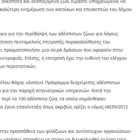
 αδέσποτα και δεσποζόμενα ζώα, είμαστε υποχρεωμένοι να
 καλύτερη ενημέρωση των κατοίκων και επισκεπτών του δήμου
ύγιο για την περίθαλψη των αδέσποτων ζώων για λόγους
σύσταση πενταμελούς επιτροπής παρακολούθησης του
ει πραγματοποιήσει μια σειρά δράσεων που αφορούν στην
ντροφιάς. Επίσης, η επιτροπή έχει την ευθύνη του ελέγχου
ων περιστατικών.
Βέλου-Βόχας υλοποιεί Πρόγραμμα διαχείρισης αδέσποτων
 για την παροχή κτηνιατρικών υπηρεσιών. Κατά την
 περί τα 100 αδέσποτα ζώα, τα οποία σημάνθηκαν
αι έγινε επανένταξη όπως ακριβώς ορίζει ο νόμος (4039/2012
 στην προσπάθεια των φιλόζωων και αντίστοιχων οργανώσεων
«σχέσεις στοργής») με στόχο να διευκολυνθεί το έργο τους,