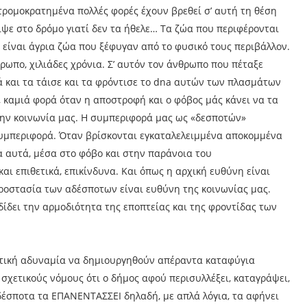
τρομοκρατημένα πολλές φορές έχουν βρεθεί σ’ αυτή τη θέση
ιψε στο δρόμο γιατί δεν τα ήθελε… Τα ζώα που περιφέρονται
είναι άγρια ζώα που ξέφυγαν από το φυσικό τους περιβάλλον.
πο, χιλιάδες χρόνια. Σ’ αυτόν τον άνθρωπο που πέταξε
ά και τα τάισε και τα φρόντισε το dna αυτών των πλασμάτων
, καμιά φορά όταν η αποστροφή και ο φόβος μάς κάνει να τα
στην κοινωνία μας. Η συμπεριφορά μας ως «δεσποτών»
ς συμπεριφορά. Όταν βρίσκονται εγκαταλελειμμένα αποκομμένα
α αυτά, μέσα στο φόβο και στην παράνοια του
αι επιθετικά, επικίνδυνα. Και όπως η αρχική ευθύνη είναι
η προστασία των αδέσποτων είναι ευθύνη της κοινωνίας μας.
ίδει την αρμοδιότητα της εποπτείας και της φροντίδας των
κτική αδυναμία να δημιουργηθούν απέραντα καταφύγια
χετικούς νόμους ότι ο δήμος αφού περισυλλέξει, καταγράψει,
αδέσποτα τα ΕΠΑΝΕΝΤΑΣΣΕΙ δηλαδή, με απλά λόγια, τα αφήνει