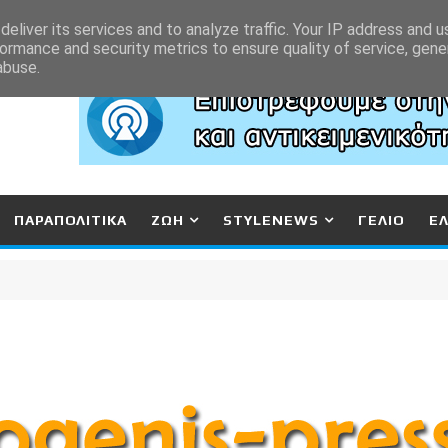
eliver its services and to analyze traffic. Your IP address and 
ormance and security metrics to ensure quality of service, gen
abuse.
ΠΑΡΑΠΟΛΙΤΙΚΑ
ΖΩΗ
STYLENEWS
ΓΕΛΙΟ
Ε