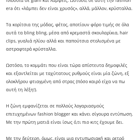
πλούσια σε glam και λάμψεις. Ωστόσο, σε αυτή την fashion
era ότι «λάμπει δεν είναι χρυσός», αλλά, μάλλον, κρύσταλλα.
Τα κορίτσια της μόδας, φέτος, αποτίουν φόρο τιμής σε όλα
αυτά τα bling bling, μέσα από κρεμαστά σκουλαρίκια, hair
clips, γυαλιά ηλίου αλλά και παπούτσια στολισμένα με
αστραφτερά κρύσταλλα.
Ωστόσο, το κομμάτι που είναι τώρα απίστευτα δημοφιλές
και εξαντλείται με ταχύτατους ρυθμούς είναι μία ζώνη, εξ
ολοκλήρου φτιαγμένη από στρας (πόσο καιρό είχα να πω
αυτή τη λέξη!).
Η ζώνη εμφανίζεται σε πολλούς λογαριασμούς
επιτυχημένων fashion blogger και κάνει σίγουρα εντύπωση.
Με την πρώτη ματιά είναι ίσως ό,τι πιο κιτς έχουμε δει.
Με την δεύτερη, όμως, είναι μια εντυπωσιακή και ρετρό