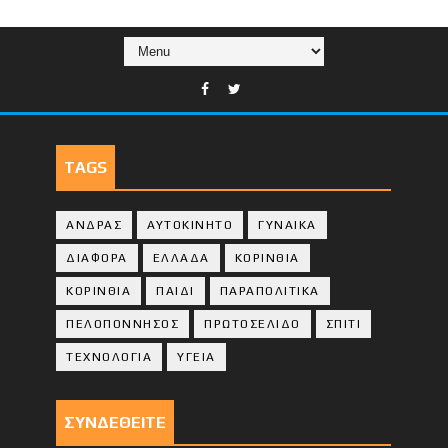
TAGS
ΑΝΔΡΑΣ
ΑΥΤΟΚΙΝΗΤΟ
ΓΥΝΑΙΚΑ
ΔΙΑΦΟΡΑ
ΕΛΛΑΔΑ
ΚΟΡΙΝΘΙΑ
ΚΟΡΙΝΘΙA
ΠΑΙΔΙ
ΠΑΡΑΠΟΛΙΤΙΚΑ
ΠΕΛΟΠΟΝΝΗΣΟΣ
ΠΡΩΤΟΣΕΛΙΔΟ
ΣΠΙΤΙ
ΤΕΧΝΟΛΟΓΙΑ
ΥΓΕΙΑ
ΣΥΝΔΕΘΕΙΤΕ