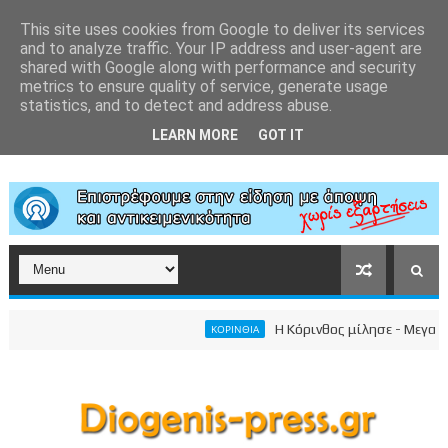
This site uses cookies from Google to deliver its services
and to analyze traffic. Your IP address and user-agent are
shared with Google along with performance and security
metrics to ensure quality of service, generate usage
statistics, and to detect and address abuse.
LEARN MORE
GOT IT
Η Κόρινθος μίλησε - Μεγαλειώδη
ΚΟΡΙΝΘΙΑ