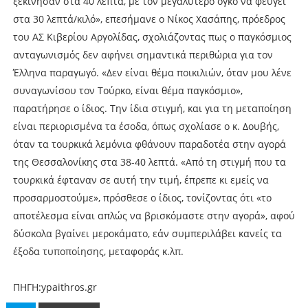
ξεκίνησαν στα 40 λεπτά, με τον μεγαλύτερο όγκο να φεύγει
στα 30 λεπτά/κιλό», επεσήμανε ο Νίκος Χασάπης, πρόεδρος
του ΑΣ Κιβερίου Αργολίδας, σχολιάζοντας πως ο παγκόσμιος
ανταγωνισμός δεν αφήνει σημαντικά περιθώρια για τον
Έλληνα παραγωγό. «Δεν είναι θέμα ποικιλιών, όταν μου λένε
συναγωνίσου τον Τούρκο, είναι θέμα παγκόσμιο»,
παρατήρησε ο ίδιος. Την ίδια στιγμή, και για τη μεταποίηση
είναι περιορισμένα τα έσοδα, όπως σχολίασε ο κ. Δουβής,
όταν τα τουρκικά λεμόνια φθάνουν παραδοτέα στην αγορά
της Θεσσαλονίκης στα 38-40 λεπτά. «Από τη στιγμή που τα
τουρκικά έφταναν σε αυτή την τιμή, έπρεπε κι εμείς να
προσαρμοστούμε», πρόσθεσε ο ίδιος, τονίζοντας ότι «το
αποτέλεσμα είναι απλώς να βρισκόμαστε στην αγορά», αφού
δύσκολα βγαίνει μεροκάματο, εάν συμπεριλάβει κανείς τα
έξοδα τυποποίησης, μεταφοράς κ.λπ.
ΠΗΓΗ:ypaithros.gr